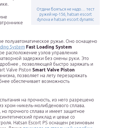
ике.
Отдачи бояться не надо… тест
ружей мр-156, hatsan escort
зине
dynova и hatsan escort dynamic
патроннике
ное полуавтоматическое ружье. Оно оснащено
ading System
Fast Loading System
ое расположение узлов управления
 затворной задержки без смены руки. Это
дробнее , позволяющей быстро заряжать и
t Valve Piston
Smart Valve Piston
низма, позволяет на лету перезаряжать
бнее обеспечивает возможность
пытания на прочность, из него разрешено
 из хром-никель-молибденового сплава.
, но прочного сплава и имеет защитное
интетический приклад и цевье со
роля. Hatsan Escort PS оснащен резиновым