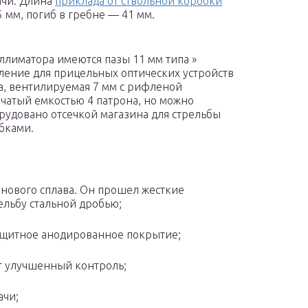
ачи. Длина
приклада от ствольной коробки
5 мм, погиб в гребне — 41 мм.
ллиматора имеются пазы 11 мм типа »
ение для прицельных оптических устройств
а, вентилируемая 7 мм с рифленой
чатый емкостью 4 патрона, но можно
орудовано отсечкой магазина для стрельбы
бками.
нового сплава. Он прошел жесткие
ельбу стальной дробью;
ащитное анодированное покрытие;
т улучшенный контроль;
ачи;