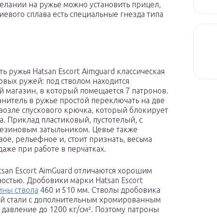
желании на ружье можно установить прицел,
иевого сплава есть специальные гнезда типа
ь ружья Hatsan Escort Aimguard классическая
овых ружей: под стволом находится
й магазин, в который помещается 7 патронов.
нитель в ружье простой переключать на две
возле спускового крючка, который блокирует
ка. Приклад пластиковый, пустотелый, с
езиновым затыльником. Цевье также
вое, рельефное и, стоит признать, весьма
даже при работе в перчатках.
tsan Escort AimGuard отличаются хорошим
остью. Дробовики марки Hatsan Escort
ины ствола
460 и 510 мм. Стволы дробовика
й стали с дополнительным хромированным
давление до 1200 кг/см². Поэтому патроны