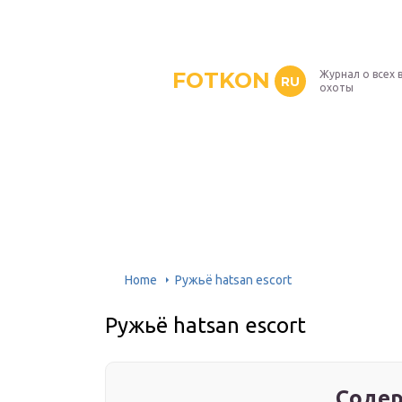
FOTKON
Журнал о всех 
RU
охоты
Home
Ружьё hatsan escort
Ружьё hatsan escort
Содер