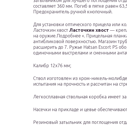
затыльником для лучшего поглощения отд
составляет 360 мм. Погиб в пятке равен 63,
Предохранитель ручной кнопочный.
Для установки оптического прицела или ко
Ласточкин хвост
Ласточкин хвост
— крепл
на оружие.Подробнее «. Прицельная планк
антибликовой поверхностью. Магазин труб
расширить до 7. Ружье Hatsan Escort PS об
одиночными выстрелами и сменными анта
Калибр 12х76 мм;
Ствол изготовлен из хром-никель-молибде
испытания на прочность и рассчитан на стр
Легкосплавная ствольная коробка имеет з
Насечки на прикладе и цевье обеспечиваю
Резиновый затыльник для поглощения отд