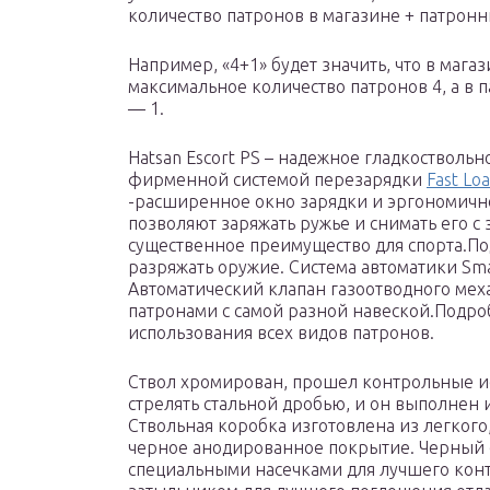
количество патронов в магазине + патронн
Например, «4+1» будет значить, что в мага
максимальное количество патронов 4, а в 
— 1.
Hatsan Escort PS – надежное гладкостволь
фирменной системой перезарядки
Fast Lo
-расширенное окно зарядки и эргономичн
позволяют заряжать ружье и снимать его с
существенное преимущество для спорта.По
разряжать оружие. Система автоматики Smar
Автоматический клапан газоотводного меха
патронами с самой разной навеской.Подро
использования всех видов патронов.
Ствол хромирован, прошел контрольные ис
стрелять стальной дробью, и он выполнен
Ствольная коробка изготовлена из легкого
черное анодированное покрытие. Черный с
специальными насечками для лучшего конт