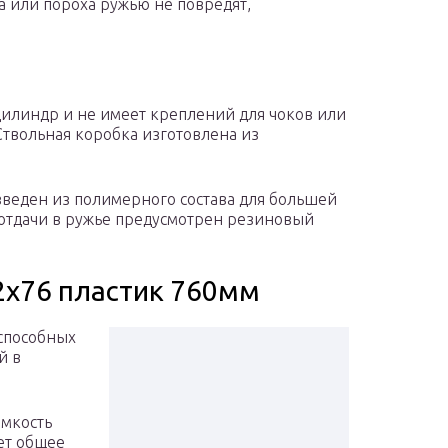
а или пороха ружью не повредят,
илиндр и не имеет креплений для чоков или
Ствольная коробка изготовлена из
веден из полимерного состава для большей
 отдачи в ружье предусмотрен резиновый
12х76 пластик 760мм
 способных
й в
емкость
ает общее