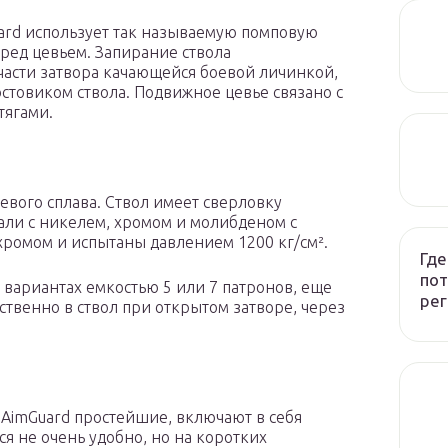
uard использует так называемую помповую
ред цевьем. Запирание ствола
части затвора качающейся боевой личинкой,
стовиком ствола. Подвижное цевье связано с
тягами.
вого сплава. Ствол имеет сверловку
али с никелем, хромом и молибденом с
ромом и испытаны давлением 1200 кг/см².
Где
пот
 вариантах емкостью 5 или 7 патронов, еще
рег
твенно в ствол при открытом затворе, через
 AimGuard простейшие, включают в себя
ся не очень удобно, но на коротких