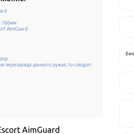
ard
к 760мм
ort AimGuard
Бек
зор.
в перезаряда данного ружья, то следует
scort AimGuard