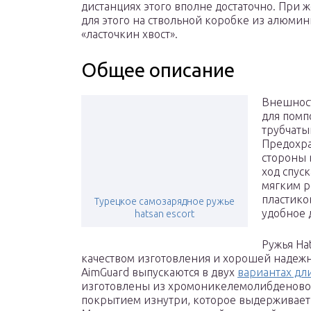
дистанциях этого вполне достаточно. При 
для этого на ствольной коробке из алюмин
«ласточкин хвост».
Общее описание
Внешност
для помп
трубчаты
Предохра
стороны 
ход спус
мягким р
пластико
Турецкое самозарядное ружье
удобное 
hatsan escort
Ружья Ha
качеством изготовления и хорошей надежн
AimGuard выпускаются в двух
вариантах дл
изготовлены из хромоникелемолибденово
покрытием изнутри, которое выдерживает 