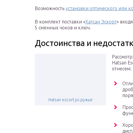
Возможность
установки оптического или 
В комплект поставки «
Хатсан Эскорт
» вход
5 сменных чоков и ключ.
Достоинства и недостатк
Рассмотр
Hatsan E
отнесем:
Отли
дроб
поря
Hatsan escort ps ружье
Прос
функ
Хоро
дист