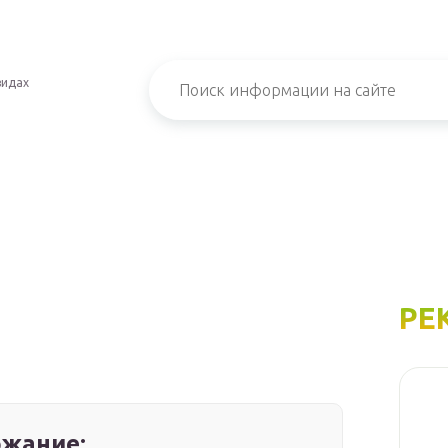
видах
РЕ
жание: