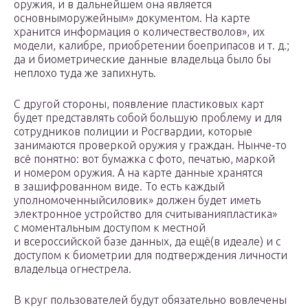
оружия, и в дальнейшем она является
основныморужейным» документом. На карте
хранится информация о количествестволов», их
модели, калибре, приобретении боеприпасов и т. д.;
да и биометрические данные владельца было бы
неплохо туда же запихнуть.
С другой стороны, появление пластиковых карт
будет представлять собой большую проблему и для
сотрудников полиции и Росгвардии, которые
занимаются проверкой оружия у граждан. Нынче-то
всё понятно: вот бумажка с фото, печатью, маркой
и номером оружия. А на карте данные хранятся
в зашифрованном виде. То есть каждый
уполномоченныйсиловик» должен будет иметь
электронное устройство для считыванияпластика»
с моментальным доступом к местной
и всероссийской базе данных, да ещё(в идеале) и с
доступом к биометрии для подтверждения личности
владельца огнестрела.
В круг пользователей будут обязательно вовлечены