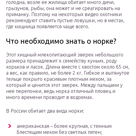
голодна, возле ее жилища обитает много дичи,
грызунов, рыбы, она может и не среагировать на
приманку. Поэтому на некоторых видео охотники
рекомендуют ставить пустые ловушки, но в местах,
где хищница появляется чаще всего.
Что необходимо знать о норке?
Этот хищный млекопитающий зверек небольшого
размера принадлежит к семейству куньих, роду
хорьков и ласок. Длина вместе с хвостом около 65 см,
а вес, как правило, не более 2 кг. Гибкое и вытянутое
тельце покрыто красивым плотным мехом, за
который и ценится этот зверек. Между пальцами у
нее перепонки, ведь норка отличный пловец и
много времени проводит в водоемах.
В России обитает два вида норки:
американская – более крупная, с темным
блестящим мехом без светлых пятен;