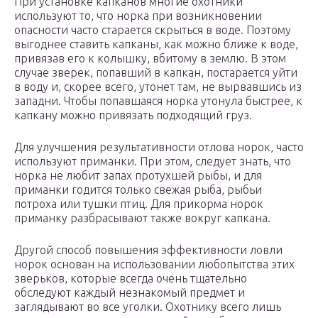
При установке капканов многие охотники
используют то, что норка при возникновении
опасности часто старается скрыться в воде. Поэтому
выгоднее ставить капканы, как можно ближе к воде,
привязав его к колышку, вбитому в землю. В этом
случае зверек, попавший в капкан, постарается уйти
в воду и, скорее всего, утонет там, не вырвавшись из
западни. Чтобы попавшаяся норка утонула быстрее, к
капкану можно привязать подходящий груз.
Для улучшения результативности отлова норок, часто
используют приманки. При этом, следует знать, что
норка не любит запах протухшей рыбы, и для
приманки годится только свежая рыба, рыбьи
потроха или тушки птиц. Для прикорма норок
приманку разбрасывают также вокруг капкана.
Другой способ повышения эффективности ловли
норок основан на использовании любопытства этих
зверьков, которые всегда очень тщательно
обследуют каждый незнакомый предмет и
заглядывают во все уголки. Охотнику всего лишь