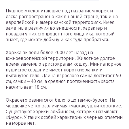
Пушное млекопитающие под названием хорек и
ласка распространено как в нашей стране, так и на
европейской и американской территориях. Имея
заметные различия во внешности, характер и
повадки у них стопроцентного хищника, который
знает, где искать добычу и как туда пробраться.
Хорька вывели более 2000 лет назад на
южноевропейской территории. Животное долгое
время заменяло аристократам кошку. Миниатюрное
пушистое создание имеет короткие лапки и
вытянутое тело. Длина взрослого самца достигает 50
см, самки – 40 см, а средняя протяженность хвоста
насчитывает 18 см.
Окрас его разнится от белого до темно-бурого. На
мордочке четко различимая «маска», ушки короткие.
Существуют хорьки-альбиносы, которых называют
«Фуро». У таких особей характерных черных отметин
на морде нет.