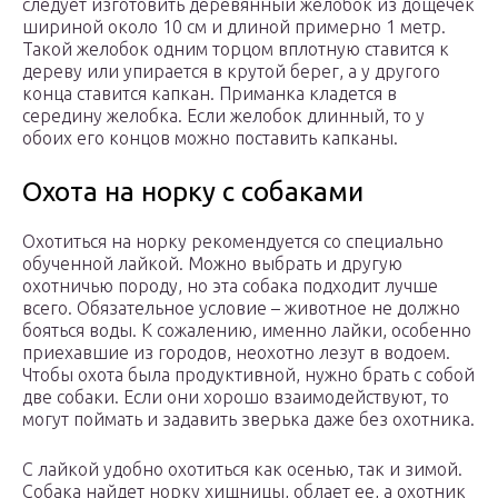
следует изготовить деревянный желобок из дощечек
шириной около 10 см и длиной примерно 1 метр.
Такой желобок одним торцом вплотную ставится к
дереву или упирается в крутой берег, а у другого
конца ставится капкан. Приманка кладется в
середину желобка. Если желобок длинный, то у
обоих его концов можно поставить капканы.
Охота на норку с собаками
Охотиться на норку рекомендуется со специально
обученной лайкой. Можно выбрать и другую
охотничью породу, но эта собака подходит лучше
всего. Обязательное условие – животное не должно
бояться воды. К сожалению, именно лайки, особенно
приехавшие из городов, неохотно лезут в водоем.
Чтобы охота была продуктивной, нужно брать с собой
две собаки. Если они хорошо взаимодействуют, то
могут поймать и задавить зверька даже без охотника.
С лайкой удобно охотиться как осенью, так и зимой.
Собака найдет норку хищницы, облает ее, а охотник