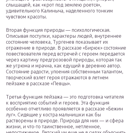
слышащей, как «крот под землею роется»,
удивительного Калиныча, наделен­ного тонким
чувством красоты.
Вторая функция природы — психологическая.
Описывая по­ступки, характеры людей, внутреннее
состояние человека, Тур­генев показывает их
отражение в природе. В рассказе «Бирюк» состояние
повествователя перед встречей с героем передается
через картину предгрозовой природы, которая так
же угрюма и мрачна, как едущий в деревню автор.
Состояние радости, упое­ния собственным талантом,
творческий взлет героя отражаются в летнем
пейзаже в рассказе «Певцы».
Третья функция пейзажа — это подготовка читателя
к вос­приятию событий и героев. Эта функция
особенно отчетливо проявляется в рассказе «Бежин
луг». Сидящие у костра маль­чишки как бы
растворены в природе. Природа для них — и сфера
жизни, и что-то таинственное, нетленное,
непостижимое. Дет­ский ум еще не в силах объяснить