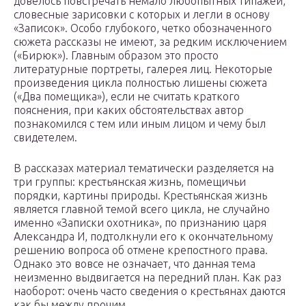
довелось повстречать немало любопытных типажей,
словесные зарисовки с которых и легли в основу
«Записок». Особо глубокого, четко обозначенного
сюжета рассказы не имеют, за редким исключением
(«Бирюк»). Главным образом это просто
литературные портреты, галерея лиц. Некоторые
произведения цикла полностью лишены сюжета
(«Два помещика»), если не считать краткого
пояснения, при каких обстоятельствах автор
познакомился с тем или иным лицом и чему был
свидетелем.
В рассказах материал тематически разделяется на
три группы: крестьянская жизнь, помещичьи
порядки, картины природы. Крестьянская жизнь
является главной темой всего цикла, не случайно
именно «Записки охотника», по признанию царя
Александра И, подтолкнули его к окончательному
решению вопроса об отмене крепостного права.
Однако это вовсе не означает, что данная тема
неизменно выдвигается на передний план. Как раз
наоборот: очень часто сведения о крестьянах даются
как бы между прочим.