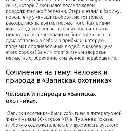
сына, который скончался после тяжелой
продолжительной болезни. Старик ездил к барину,
просил ему уменьшить оброк, но тот только
рассердился да выгнал несчастного. Как видим,
жизнь бедных крепостных и их обстоятельства
никогда не интересовали их богатых хозяев. Те
думают только о себе и о прибыли, которую
получают с подневольных людей. А какова цена
этого оброка? За ним стоят жизнь и здоровье
несчастных, обреченных на вечное порабощение.
Сочинение на тему: Человек и
природа в «Записках охотника»
Человек и природа в «Записках
охотника».
«Записки охотника» были событием в литературной
жизни начала 50-х годов XIX в. Тургенев показал
глубокую содержа­тельность и духовность русского
крестьянина, разнообразие ха­рактеров, полнее