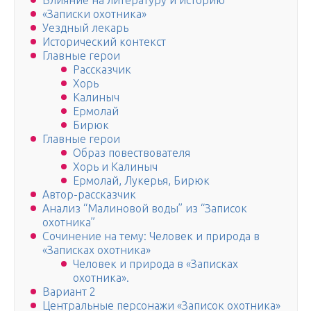
Влияние на литературу и историю
«Записки охотника»
Уездный лекарь
Исторический контекст
Главные герои
Рассказчик
Хорь
Калиныч
Ермолай
Бирюк
Главные герои
Образ повествователя
Хорь и Калиныч
Ермолай, Лукерья, Бирюк
Автор-рассказчик
Анализ “Малиновой воды” из “Записок
охотника”
Сочинение на тему: Человек и природа в
«Записках охотника»
Человек и природа в «Записках
охотника».
Вариант 2
Центральные персонажи «Записок охотника»