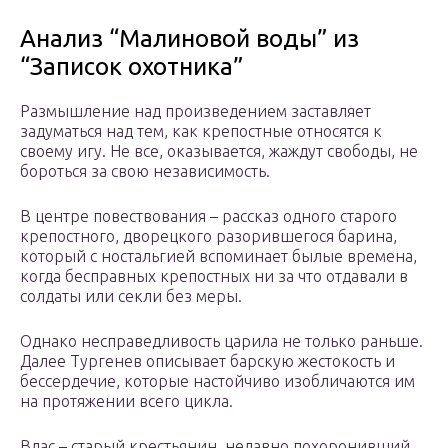
Анализ “Малиновой воды” из
“Записок охотника”
Размышление над произведением заставляет
задуматься над тем, как крепостные относятся к
своему игу. Не все, оказывается, жаждут свободы, не
бороться за свою независимость.
В центре повествования – рассказ одного старого
крепостного, дворецкого разорившегося барина,
который с ностальгией вспоминает былые времена,
когда бесправных крепостных ни за что отдавали в
солдаты или секли без меры.
Однако несправедливость царила не только раньше.
Далее Тургенев описывает барскую жестокость и
бессердечие, которые настойчиво изобличаются им
на протяжении всего цикла.
Влас – старый крестьянин, недавно похоронивший