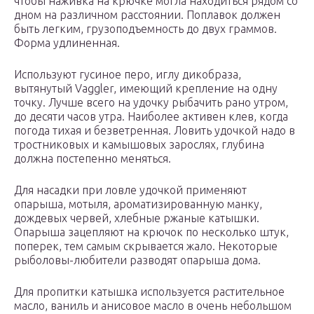
чтобы наживка на крючке могла находиться рядом со
дном на различном расстоянии. Поплавок должен
быть легким, грузоподъемность до двух граммов.
Форма удлиненная.
Используют гусиное перо, иглу дикобраза,
вытянутый Vaggler, имеющий крепление на одну
точку. Лучше всего на удочку рыбачить рано утром,
до десяти часов утра. Наиболее активен клев, когда
погода тихая и безветренная. Ловить удочкой надо в
тростниковых и камышовых зарослях, глубина
должна постепенно меняться.
Для насадки при ловле удочкой применяют
опарыша, мотыля, ароматизированную манку,
дождевых червей, хлебные ржаные катышки.
Опарыша зацепляют на крючок по несколько штук,
поперек, тем самым скрывается жало. Некоторые
рыболовы-любители разводят опарыша дома.
Для пропитки катышка используется растительное
масло, ваниль и анисовое масло в очень небольшом