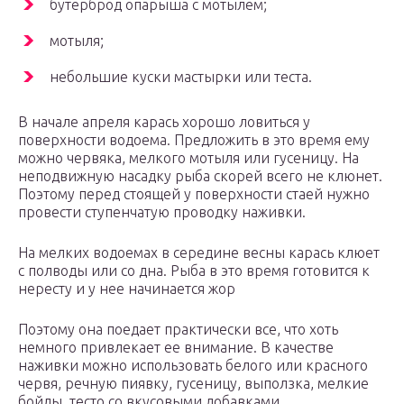
бутерброд опарыша с мотылем;
мотыля;
небольшие куски мастырки или теста.
В начале апреля карась хорошо ловиться у
поверхности водоема. Предложить в это время ему
можно червяка, мелкого мотыля или гусеницу. На
неподвижную насадку рыба скорей всего не клюнет.
Поэтому перед стоящей у поверхности стаей нужно
провести ступенчатую проводку наживки.
На мелких водоемах в середине весны карась клюет
с полводы или со дна. Рыба в это время готовится к
нересту и у нее начинается жор
Поэтому она поедает практически все, что хоть
немного привлекает ее внимание. В качестве
наживки можно использовать белого или красного
червя, речную пиявку, гусеницу, выползка, мелкие
бойлы, тесто со вкусовыми добавками