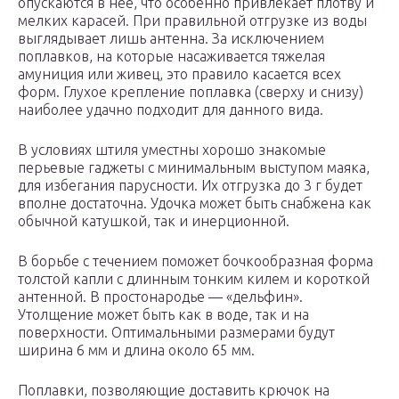
опускаются в нее, что особенно привлекает плотву и
мелких карасей. При правильной отгрузке из воды
выглядывает лишь антенна. За исключением
поплавков, на которые насаживается тяжелая
амуниция или живец, это правило касается всех
форм. Глухое крепление поплавка (сверху и снизу)
наиболее удачно подходит для данного вида.
В условиях штиля уместны хорошо знакомые
перьевые гаджеты с минимальным выступом маяка,
для избегания парусности. Их отгрузка до 3 г будет
вполне достаточна. Удочка может быть снабжена как
обычной катушкой, так и инерционной.
В борьбе с течением поможет бочкообразная форма
толстой капли с длинным тонким килем и короткой
антенной. В простонародье — «дельфин».
Утолщение может быть как в воде, так и на
поверхности. Оптимальными размерами будут
ширина 6 мм и длина около 65 мм.
Поплавки, позволяющие доставить крючок на