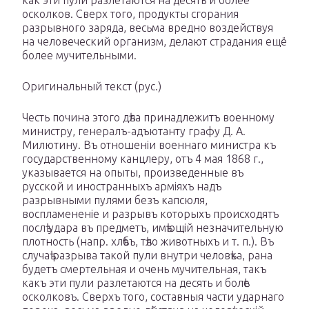
как эти пули разлетаются на десять и более
осколков. Сверх того, продукты сгорания
разрывного заряда, весьма вредно воздействуя
на человеческий организм, делают страдания ещё
более мучительными.
Оригинальный текст (рус.)
Честь почина этого дѣла принадлежитъ военному
министру, генералъ-адъютанту графу Д. А.
Милютину. Въ отношеніи военнаго министра къ
государственному канцлеру, отъ 4 мая 1868 г.,
указывается на опыты, произведенные въ
русской и иностранныхъ арміяхъ надъ
разрывными пулями безъ капсюля,
воспламененіе и разрывъ которыхъ происходятъ
послѣ удара въ предметъ, имѣющій незначительную
плотность (напр. хлѣбъ, тѣло животныхъ и т. п.). Въ
случаѣ разрыва такой пули внутри человѣка, рана
будетъ смертельная и очень мучительная, такъ
какъ эти пули разлетаются на десять и болѣе
осколковъ. Сверхъ того, составныя части ударнаго