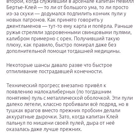
второй, когда служивший в арсенале капитан Невилл
Бертье-Клей — то ли от большого ума, то ли просто
из-за скуки — додумался подпилить кончик пули у
новых патронов. Как принято говорить у
джентльменов — тут-то ему карта и попёрла. Раньше
ружья стреляли здоровенными свинцовыми пулями,
калибром примерно с орех. Получивший такую
плюху, как правило, быстро помирал даже без
дополнительной помощи тогдашней медицины.
Некоторые шансы давало разве что быстрое
отпиливание пострадавшей конечности.
Технический прогресс внезапно привёл к
появлению малокалиберных (по тогдашним
понятиям) пуль с металлической оболочкой. Эти пули
далеко летели, классно пробивали всё подряд, но в
тушках врагов вместо прежних пробоин делали
аккуратные дырочки. Зато, когда капитан Клей
пальнул по мишени своей пулей, дыра от неё
оказалась даже лучше прежних.