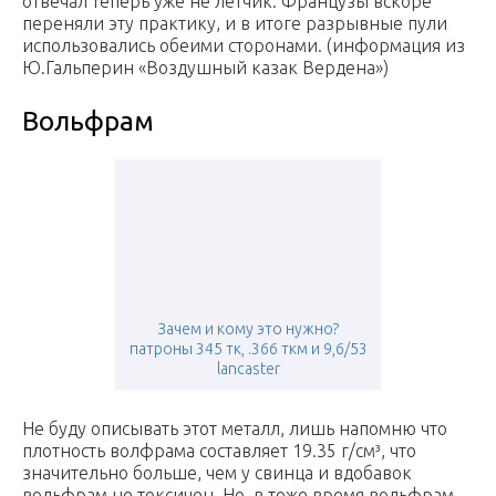
отвечал теперь уже не летчик. Французы вскоре
переняли эту практику, и в итоге разрывные пули
использовались обеими сторонами. (информация из
Ю.Гальперин «Воздушный казак Вердена»)
Вольфрам
Зачем и кому это нужно?
патроны 345 тк, .366 ткм и 9,6/53
lancaster
Не буду описывать этот металл, лишь напомню что
плотность волфрама составляет 19.35 г/см³, что
значительно больше, чем у свинца и вдобавок
вольфрам не токсичен. Но, в тоже время вольфрам