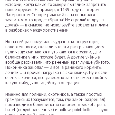
истории, когда какие-то хмыри пытались запретить
новое оружие. Например, в 1139 году на втором
Латеранском Соборе римский папа попытался
заявить что-то вроде: «Братва! Не стреляйте друг в
друга!» — в смысле, не используйте арбалеты и луки
в разборках между христианами.
Но на сей раз получилось удачно: конструкторы,
повертев носом, сказали, что эти раскрывающиеся
пули чаще сминаются и утыкаются в оружии, да и
баллистика у них похуже будет. А другие учёные
вообще рассказали, что раненый враг лучше убитого.
Покойника закопал — и всё, а раненого кормить,
лечить… и прочая нагрузка на экономику. Ну и если
очень захочется, всегда можно затеять вместо войны
какую-нибудь полицейскую операцию.
Именно для полиции, охотников, а также простых
гражданских (разумеется, там, где закон разрешал)
производится большинство современных soft-point
bullet (полуоболочечных) и hollow-point bullet — пуль
с экспансивной полостью.