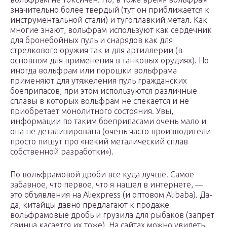
значительно более твердый (тут он приближается к
инструментальной стали) и тугоплавкий метал. Как
многие знают, вольфрам используют как сердечник
для бронебойных пуль и снарядов как для
стрелкового оружия так и для артиллерии (в
основном для применения в танковых орудиях). Но
иногда вольфрам или порошки вольфрама
применяют для утяжеления пуль гражданских
боеприпасов, при этом используются различные
сплавы в которых вольфрам не спекается и не
приобретает монолитного состояния. Увы,
информации по таким боеприпасами очень мало и
она не детализирована (очень часто производители
просто пишут про «некий металический сплав
собственной разработки»).
По вольфрамовой дроби все куда лучше. Самое
забавное, что первое, что я нашел в интернете, —
это объявления на Aliexpress (и оптовом Alibaba). Да-
да, китайцы давно предлагают к продаже
вольфрамовые дробь и грузила для рыбаков (запрет
свинца касается их тоже). На сайтах можно увидеть