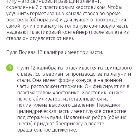
типу – это свинцовый разящий элемент,
скрепленный с пластиковым хвостовиком. Чтобы
улучшить герметизацию канала ствола во время
выстрела (обтюрация) и для лучшего прохождения
самой пули по каналу на головную свинцовую часть
надевают пластиковый контейнер (после вылета из
ствола он отделяется от нее).
Пуля Полева 12 калибра имеет три части.
Пули 12 калибра изготавливается из свинцового
сплава. Есть варианты производства из латуни и
стали. Она имеет форму конуса, а на донной
части расположен стержень. Он фиксирует ее в
пластмассовом хвостовике. Хвостовик, он же
пыж-стабилизатор, изготавливается из
полиэтилена высокого давления. Передняя
цилиндрическая часть имеет глухое отверстие
под стержень пули. Наклонные ребра (обычно
шесть) придают боеприпасу в полете
вращательное движение.