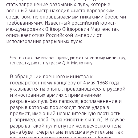
стать запрещение разрывных пуль, которые
военный министр находил «чисто варварским
средством, не оправдываемым никакими боевыми
требованиями». Известный российский юрист-
международник Фёдор Фёдорович Мартенс так
описывает отказ Российской империи от
использования разрывных пуль:
Честь этого начинания принадлежит военному министру,
генерал-адъютанту графу Д. А. Милютину.
В обращении военного министра к
государственному канцлеру от 4 мая 1868 года
указывается на опыты, проводившиеся в русской
и иностранных армиях с применением
разрывных пуль без капсюля, воспламенение и
разрыв которых происходят после удара в
предмет, имеющий незначительную плотность
(например, хлеб, туша животных и т. п.). В случае
разрыва такой пули внутри человеческого тела
рана будет смертельна и весьма мучительна, так