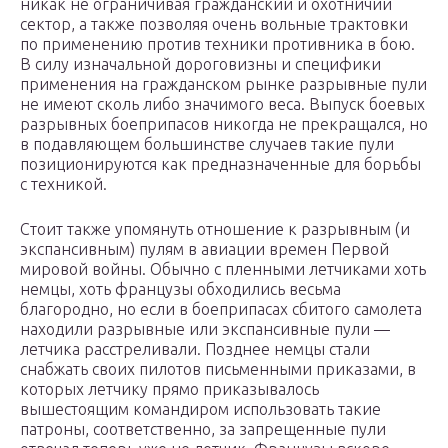
никак не ограничивая гражданский и охотничий
сектор, а также позволяя очень вольные трактовки
по применению против техники противника в бою.
В силу изначальной дороговизны и специфики
применения на гражданском рынке разрывные пули
не имеют сколь либо значимого веса. Выпуск боевых
разрывных боеприпасов никогда не прекращался, но
в подавляющем большинстве случаев такие пули
позиционируются как предназначенные для борьбы
с техникой.
Стоит также упомянуть отношение к разрывным (и
экспансивным) пулям в авиации времен Первой
мировой войны. Обычно с пленными летчиками хоть
немцы, хоть французы обходились весьма
благородно, но если в боеприпасах сбитого самолета
находили разрывные или экспансивные пули —
летчика расстреливали. Позднее немцы стали
снабжать своих пилотов письменными приказами, в
которых летчику прямо приказывалось
вышестоящим командиром использовать такие
патроны, соответственно, за запрещенные пули