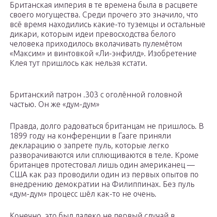
Британская империя в те времена была в расцвете
своего могущества. Среди прочего это значило, что
всё время находились какие-то туземцы и остальные
дикари, которым идеи превосходства белого
человека приходилось вколачивать пулемётом
«Максим» и винтовкой «Ли-энфилд». Изобретение
Клея тут пришлось как нельзя кстати.
Британский патрон .303 с оголённой головной
частью. Он же «дум-дум»
Правда, долго радоваться британцам не пришлось. В
1899 году на конференции в Гааге приняли
декларацию о запрете пуль, которые легко
разворачиваются или сплющиваются в теле. Кроме
британцев протестовал лишь один американец —
США как раз проводили один из первых опытов по
внедрению демократии на Филиппинах. Без пуль
«дум-дум» процесс шёл как-то не очень.
Конечно, это был далеко не первый случай в