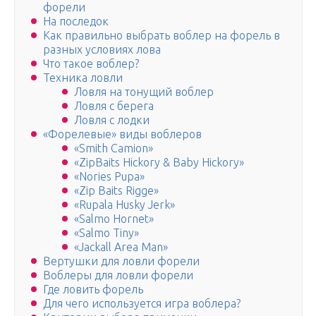
форели
На последок
Как правильно выбрать воблер на форель в
разных условиях лова
Что такое воблер?
Техника ловли
Ловля на тонущий воблер
Ловля с берега
Ловля с лодки
«Форелевые» виды воблеров
«Smith Camion»
«ZipBaits Hickory & Baby Hickory»
«Nories Pupa»
«Zip Baits Rigge»
«Rupala Husky Jerk»
«Salmo Hornet»
«Salmo Tiny»
«Jackall Area Man»
Вертушки для ловли форели
Воблеры для ловли форели
Где ловить форель
Для чего используется игра воблера?