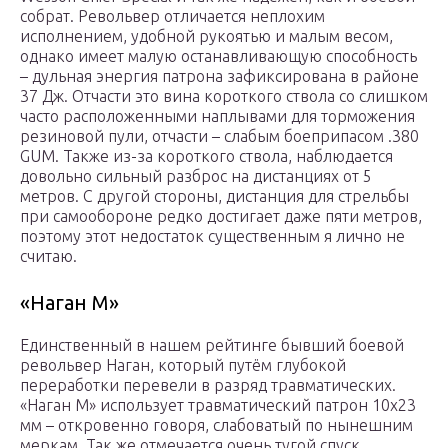
собрат. Револьвер отличается неплохим
исполнением, удобной рукоятью и малым весом,
однако имеет малую останавливающую способность
– дульная энергия патрона зафиксирована в районе
37 Дж. Отчасти это вина короткого ствола со слишком
часто расположенными наплывами для торможения
резиновой пули, отчасти – слабым боеприпасом .380
GUM. Также из-за короткого ствола, наблюдается
довольно сильный разброс на дистанциях от 5
метров. С другой стороны, дистанция для стрельбы
при самообороне редко достигает даже пяти метров,
поэтому этот недостаток существенным я лично не
считаю.
«Наган М»
Единственный в нашем рейтинге бывший боевой
револьвер Наган, который путём глубокой
переработки перевели в разряд травматических.
«Наган М» использует травматический патрон 10х23
мм – откровенно говоря, слабоватый по нынешним
меркам. Так же отмечается очень тугой спуск