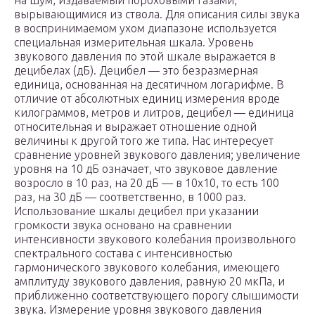
на шум, издаваемый пороховыми газами,
вырывающимися из ствола. Для описания силы звука
в воспринимаемом ухом диапазоне используется
специальная измерительная шкала. Уровень
звукового давления по этой шкале выражается в
децибелах (дБ). Децибел — это безразмерная
единица, основанная на десятичном логарифме. В
отличие от абсолютных единиц измерения вроде
килограммов, метров и литров, децибел — единица
относительная и выражает отношение одной
величины к другой того же типа. Нас интересует
сравнение уровней звукового давления; увеличение
уровня на 10 дБ означает, что звуковое давление
возросло в 10 раз, на 20 дБ — в 10х10, то есть 100
раз, на 30 дБ — соответственно, в 1000 раз.
Использование шкалы децибел при указании
громкости звука основано на сравнении
интенсивности звукового колебания произвольного
спектрального состава с интенсивностью
гармонического звукового колебания, имеющего
амплитуду звукового давления, равную 20 мкПа, и
приближенно соответствующего порогу слышимости
звука. Измерение уровня звукового давления