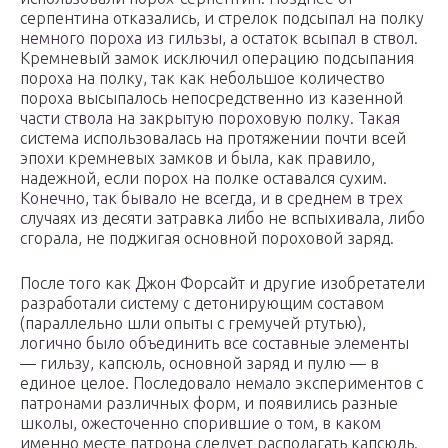
серпентина отказались, и стрелок подсыпал на полку
немного пороха из гильзы, а остаток всыпал в ствол.
Кремневый замок исключил операцию подсыпания
пороха на полку, так как небольшое количество
пороха высыпалось непосредственно из казенной
части ствола на закрытую пороховую полку. Такая
система использовалась на протяжении почти всей
эпохи кремневых замков и была, как правило,
надежной, если порох на полке оставался сухим.
Конечно, так бывало не всегда, и в среднем в трех
случаях из десяти затравка либо не вспыхивала, либо
сгорала, не поджигая основной пороховой заряд.
После того как Джон Форсайт и другие изобретатели
разработали систему с детонирующим составом
(параллельно шли опыты с гремучей ртутью),
логично было объединить все составные элементы
— гильзу, капсюль, основной заряд и пулю — в
единое целое. Последовало немало экспериментов с
патронами различных форм, и появились разные
школы, ожесточенно спорившие о том, в каком
именно месте патрона следует располагать капсюль.