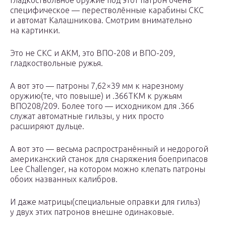
Гладкоствольное оружие под этот патрон очень
специфическое — перестволённые карабины СКС
и автомат Калашникова. Смотрим внимательно
на картинки.
Это не СКС и АКМ, это ВПО-208 и ВПО-209,
гладкоствольные ружья.
А вот это — патроны 7,62×39 мм к нарезному
оружию(те, что повыше) и .366ТКМ к ружьям
ВПО208/209. Более того — исходником для .366
служат автоматные гильзы, у них просто
расширяют дульце.
А вот это — весьма распространённый и недорогой
американский станок для снаряжения боеприпасов
Lee Challenger, на котором можно клепать патроны
обоих названных калибров.
И даже матрицы(специальные оправки для гильз)
у двух этих патронов внешне одинаковые.