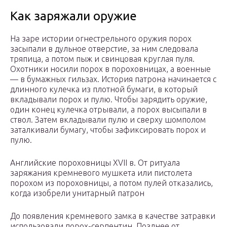
Как заряжали оружие
На заре истории огнестрельного оружия порох
засыпали в дульное отверстие, за ним следовала
тряпица, а потом пыж и свинцовая круглая пуля.
Охотники носили порох в пороховницах, а военные
— в бумажных гильзах. История патрона начинается с
длинного кулечка из плотной бумаги, в который
вкладывали порох и пулю. Чтобы зарядить оружие,
один конец кулечка отрывали, а порох высыпали в
ствол. Затем вкладывали пулю и сверху шомполом
заталкивали бумагу, чтобы зафиксировать порох и
пулю.
Английские пороховницы XVII в. От ритуала
заряжания кремневого мушкета или пистолета
порохом из пороховницы, а потом пулей отказались,
когда изобрели унитарный патрон
До появления кремневого замка в качестве затравки
использовали порох-серпентин. Позднее от