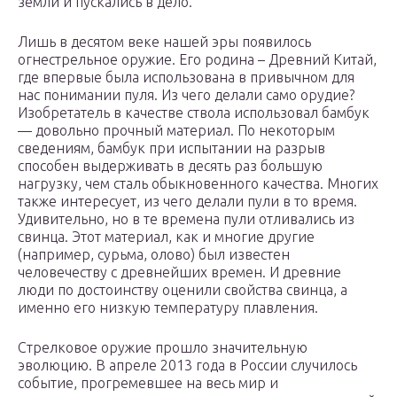
земли и пускались в дело.
Лишь в десятом веке нашей эры появилось
огнестрельное оружие. Его родина – Древний Китай,
где впервые была использована в привычном для
нас понимании пуля. Из чего делали само орудие?
Изобретатель в качестве ствола использовал бамбук
— довольно прочный материал. По некоторым
сведениям, бамбук при испытании на разрыв
способен выдерживать в десять раз большую
нагрузку, чем сталь обыкновенного качества. Многих
также интересует, из чего делали пули в то время.
Удивительно, но в те времена пули отливались из
свинца. Этот материал, как и многие другие
(например, сурьма, олово) был известен
человечеству с древнейших времен. И древние
люди по достоинству оценили свойства свинца, а
именно его низкую температуру плавления.
Стрелковое оружие прошло значительную
эволюцию. В апреле 2013 года в России случилось
событие, прогремевшее на весь мир и