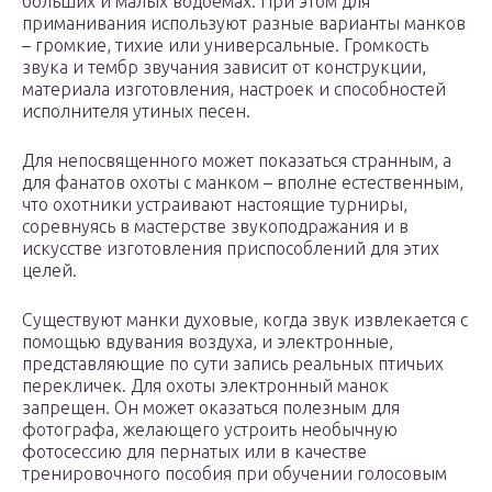
больших и малых водоемах. При этом для
приманивания используют разные варианты манков
– громкие, тихие или универсальные. Громкость
звука и тембр звучания зависит от конструкции,
материала изготовления, настроек и способностей
исполнителя утиных песен.
Для непосвященного может показаться странным, а
для фанатов охоты с манком – вполне естественным,
что охотники устраивают настоящие турниры,
соревнуясь в мастерстве звукоподражания и в
искусстве изготовления приспособлений для этих
целей.
Существуют манки духовые, когда звук извлекается с
помощью вдувания воздуха, и электронные,
представляющие по сути запись реальных птичьих
перекличек. Для охоты электронный манок
запрещен. Он может оказаться полезным для
фотографа, желающего устроить необычную
фотосессию для пернатых или в качестве
тренировочного пособия при обучении голосовым