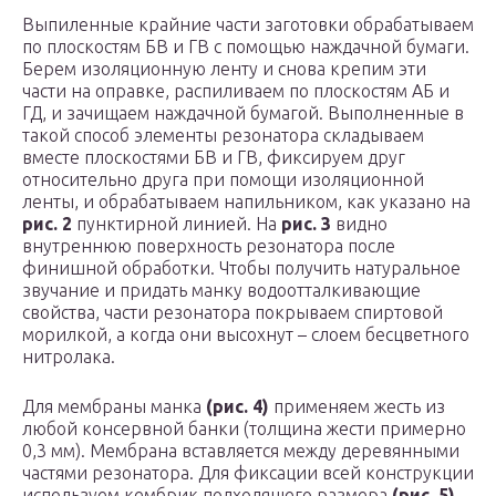
Выпиленные крайние части заготовки обрабатываем
по плоскостям БВ и ГВ с помощью наждачной бумаги.
Берем изоляционную ленту и снова крепим эти
части на оправке, распиливаем по плоскостям АБ и
ГД, и зачищаем наждачной бумагой. Выполненные в
такой способ элементы резонатора складываем
вместе плоскостями БВ и ГВ, фиксируем друг
относительно друга при помощи изоляционной
ленты, и обрабатываем напильником, как указано на
рис. 2
пунктирной линией. На
рис. 3
видно
внутреннюю поверхность резонатора после
финишной обработки. Чтобы получить натуральное
звучание и придать манку водоотталкивающие
свойства, части резонатора покрываем спиртовой
морилкой, а когда они высохнут – слоем бесцветного
нитролака.
Для мембраны манка
(рис. 4)
применяем жесть из
любой консервной банки (толщина жести примерно
0,3 мм). Мембрана вставляется между деревянными
частями резонатора. Для фиксации всей конструкции
используем кембрик подходящего размера
(рис. 5)
.