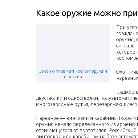
Какое оружие можно при
При усло
граждане
оружие, 
сигнальн
которое 
костюмо
Закон о пневматическом оружии
Охотничь
в россии
нарезны
Гладкост
двустволки и одностволки, полуавтоматич
многозарядные ружья, перезаряжающиеся
Нарезное — винтовки и карабины (коротки
оружия немало переделанного из армейски
отличающегося от прототипов. Российский
винтовкой или карабином на базе автома