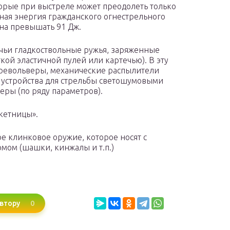
торые при выстреле может преодолеть только
ьная энергия гражданского огнестрельного
на превышать 91 Дж.
чьи гладкоствольные ружья, заряженные
кой эластичной пулей или картечью). В эту
 револьверы, механические распылители
 устройства для стрельбы светошумовыми
еры (по ряду параметров).
кетницы».
е клинковое оружие, которое носят с
мом (шашки, кинжалы и т.п.)
0
втору