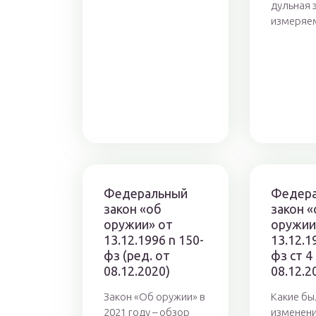
дульная 
измеряем
Федеральный
Федер
закон «об
закон «
оружии» от
оружии
13.12.1996 n 150-
13.12.1
фз (ред. от
фз ст 4
08.12.2020)
08.12.2
Закон «Об оружии» в
Какие бы
2021 году – обзор
изменени