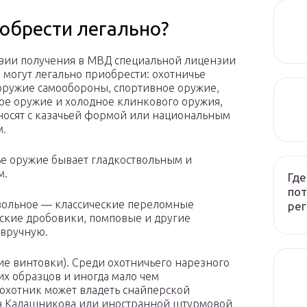
обрести легально?
вии получения в МВД специальной лицензии
 могут легально приобрести: охотничье
оружие самообороны, спортивное оружие,
ое оружие и холодное клинкового оружия,
носят с казачьей формой или национальным
м.
е оружие бывает гладкоствольным и
м.
Где
пот
вольное — классические переломные
рег
еские дробовики, помповые и другие
 вручную.
е винтовки). Среди охотничьего нарезного
х образцов и иногда мало чем
 охотник может владеть снайперской
та Калашникова или иностранной штурмовой