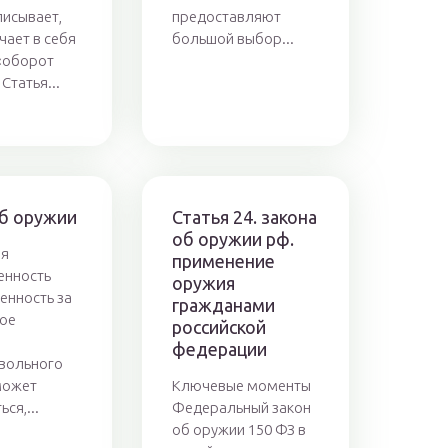
писывает,
предоставляют
чает в себя
большой выбор...
«оборот
Статья...
об оружии
Статья 24. закона
об оружии рф.
ая
применение
енность
оружия
енность за
гражданами
ое
российской
федерации
вольного
может
Ключевые моменты
ся,...
Федеральный закон
об оружии 150 ФЗ в