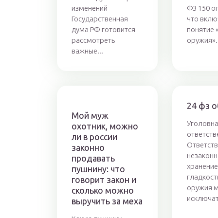
изменений
ФЗ 150 о
Государственная
что вклю
дума РФ готовится
понятие 
рассмотреть
оружия». 
важные...
24 фз 
Мой муж
Уголовн
охотник, можно
ответств
ли в россии
Ответств
законно
незаконн
продавать
хранение
пушнину: что
гладкост
говорит закон и
оружия 
сколько можно
исключать
выручить за меха