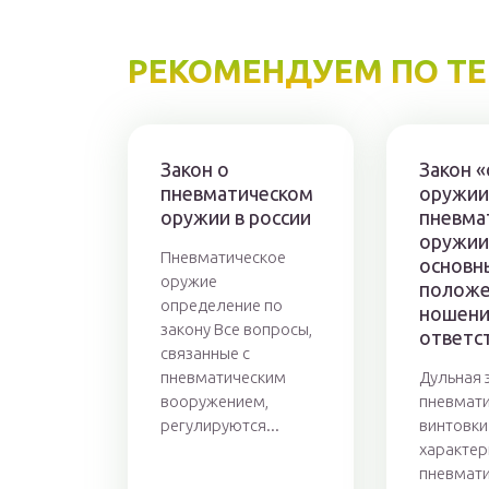
РЕКОМЕНДУЕМ ПО Т
Закон о
Закон 
пневматическом
оружии
оружии в россии
пневма
оружии
Пневматическое
основн
оружие
положе
определение по
ношени
закону Все вопросы,
ответс
связанные с
пневматическим
Дульная 
вооружением,
пневмат
регулируются...
винтовки
характер
пневмат