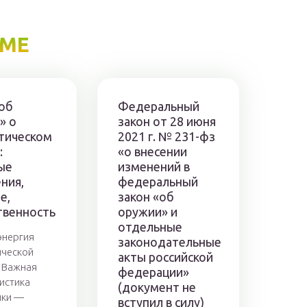
ЕМЕ
«об
Федеральный
» о
закон от 28 июня
тическом
2021 г. № 231-фз
:
«о внесении
ые
изменений в
ния,
федеральный
е,
закон «об
твенность
оружии» и
отдельные
энергия
законодательные
ической
акты российской
 Важная
федерации»
истика
(документ не
ики —
вступил в силу)