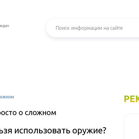
видах
РЕ
сложном
росто о сложном
ьзя использовать оружие?