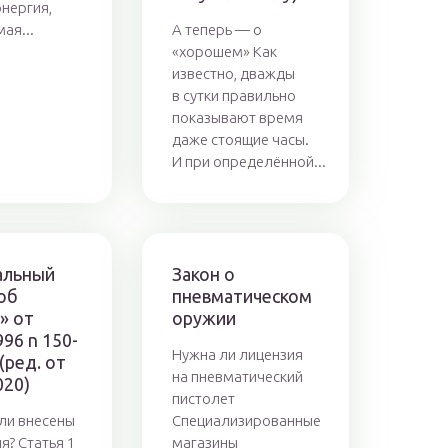
энергия,
ая...
А теперь — о
«хорошем» Как
известно, дважды
в сутки правильно
показывают время
даже стоящие часы.
И при определённой...
альный
Закон о
об
пневматическом
» от
оружии
996 n 150-
Нужна ли лицензия
 (ред. от
на пневматический
020)
пистолет
ли внесены
Специализированные
я? Статья 1
магазины