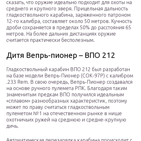
сказать, что оружие идеально подходит для охоты на
среднего и крупного зверя. Прицельная дальность
гладкоствольного карабина, заряженного патроном
12-го калибра, составляет около 50 метров. Кучность
дроби сохраняется в пределах 50% до расстояния 65
метров. На более дальних дистанциях оружие
считается практически бесполезным.
Дитя Вепрь-пионер – ВПО 212
Гладкоствольный карабин ВПО 212 был разработан
на базе модели Вепрь-Пионер (СОК-97Р) с калибром
.233 Rem. В свою очередь, Вепрь-Пионер создавался
на основе ручного пулемета РПК. Благодаря таким
знаменитым предкам ВПО получился идеальным
«сплавом» разнообразных характеристик, поэтому
может по праву считаться гладкоствольным
пулеметом №1 на отечественном рынке в нише
охотничьих ружей на среднюю и средне-крупную
дичь.
Автоматическая перезарядка карабина происходит с