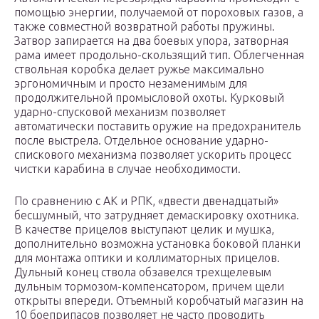
помощью энергии, получаемой от пороховых газов, а
также совместной возвратной работы пружины.
Затвор запирается на два боевых упора, затворная
рама имеет продольно-скользящий тип. Облегченная
ствольная коробка делает ружье максимально
эргономичным и просто незаменимым для
продолжительной промысловой охоты. Курковый
ударно-спусковой механизм позволяет
автоматически поставить оружие на предохранитель
после выстрела. Отдельное основание ударно-
спискового механизма позволяет ускорить процесс
чистки карабина в случае необходимости.
По сравнению с АК и РПК, «двести двенадцатый»
бесшумный, что затрудняет демаскировку охотника.
В качестве прицелов выступают целик и мушка,
дополнительно возможна установка боковой планки
для монтажа оптики и коллиматорных прицелов.
Дульный конец ствола обзавелся трехщелевым
дульным тормозом-компенсатором, причем щели
открыты впереди. Отъемный коробчатый магазин на
10 боеприпасов позволяет не часто проводить