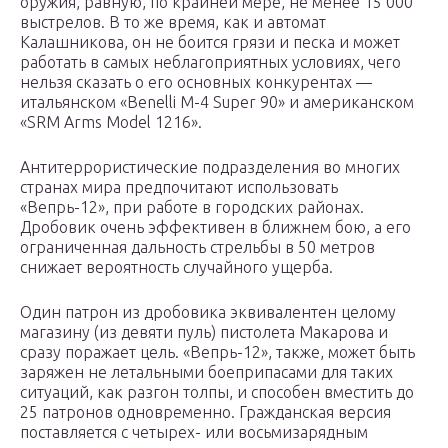
оружия, равную, по крайней мере, не менее 15 000
выстрелов. В то же время, как и автомат
Калашникова, он не боится грязи и песка и может
работать в самых неблагоприятных условиях, чего
нельзя сказать о его основных конкурентах —
итальянском «Benelli M-4 Super 90» и американском
«SRM Arms Model 1216».
Антитеррористические подразделения во многих
странах мира предпочитают использовать
«Вепрь-12», при работе в городских районах.
Дробовик очень эффективен в ближнем бою, а его
ограниченная дальность стрельбы в 50 метров
снижает вероятность случайного ущерба.
Один патрон из дробовика эквивалентен целому
магазину (из девяти пуль) пистолета Макарова и
сразу поражает цель. «Вепрь-12», также, может быть
заряжен не летальными боеприпасами для таких
ситуаций, как разгон толпы, и способен вместить до
25 патронов одновременно. Гражданская версия
поставляется с четырех- или восьмизарядным