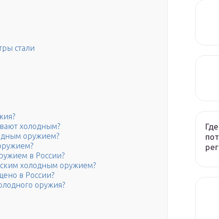
тры стали
жия?
Где
ывают холодным?
лодным оружием?
пот
 оружием?
рег
ружием в России?
нским холодным оружием?
щено в России?
олодного оружия?