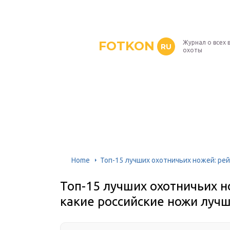
FOTKON
Журнал о всех 
RU
охоты
Home
Топ-15 лучших охотничьих ножей: рей
Топ-15 лучших охотничьих н
какие российские ножи луч