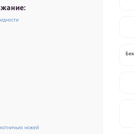
жание:
видности
Бек
хотничьих ножей