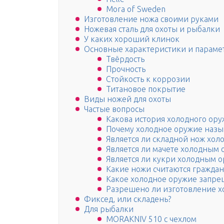
Mora of Sweden
Изготовление ножа своими руками
Ножевая сталь для охоты и рыбалки
У каких хороший клинок
Основные характеристики и параме
Твёрдость
Прочность
Стойкость к коррозии
Титановое покрытие
Виды ножей для охоты
Частые вопросы
Какова история холодного ору
Почему холодное оружие наз
Является ли складной нож хо
Является ли мачете холодным
Является ли кукри холодным о
Какие ножи считаются гражда
Какое холодное оружие запре
Разрешено ли изготовление х
Фиксед, или складень?
Для рыбалки
MORAKNIV 510 с чехлом