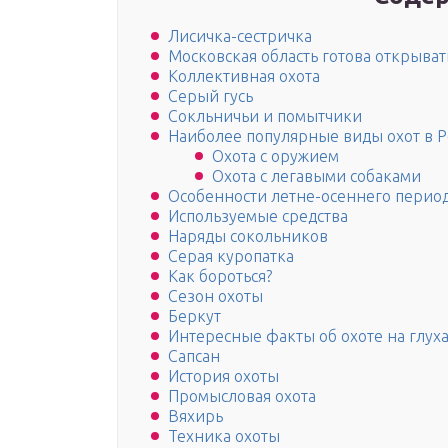
Лисичка-сестричка
Московская область готова открыват
Коллективная охота
Серый гусь
Сокльничьи и помытчики
Наиболее популярные виды охот в Р
Охота с оружием
Охота с легавыми собаками
Особенности летне-осеннего перио
Используемые средства
Наряды сокольников
Серая куропатка
Как бороться?
Сезон охоты
Беркут
Интересные факты об охоте на глух
Сапсан
История охоты
Промысловая охота
Вяхирь
Техника охоты