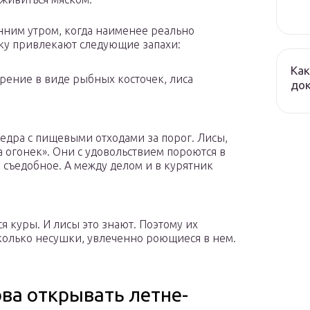
нним утром, когда наименее реально
овку привлекают следующие запахи:
Как
брение в виде рыбных косточек, лиса
до
ведра с пищевыми отходами за порог. Лисы,
 огонек». Они с удовольствием пороются в
о съедобное. А между делом и в курятник
я куры. И лисы это знают. Поэтому их
сколько несушки, увлеченно роющиеся в нем.
ва открывать летне-