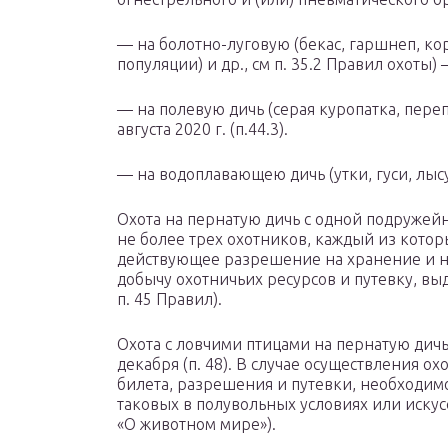
— на болотно-луговую (бекас, гаршнеп, кор
популяции) и др., см п. 35.2 Правил охоты) —
— на полевую дичь (серая куропатка, переп
августа 2020 г. (п.44.3).
— на водоплавающею дичь (утки, гуси, лысуха)
Охота на пернатую дичь с одной подружейн
не более трех охотников, каждый из котор
действующее разрешение на хранение и н
добычу охотничьих ресурсов и путевку, выда
п. 45 Правил).
Охота с ловчими птицами на пернатую дичь
декабря (п. 48). В случае осуществления о
билета, разрешения и путевки, необходи
таковых в полувольных условиях или искус
«О животном мире»).