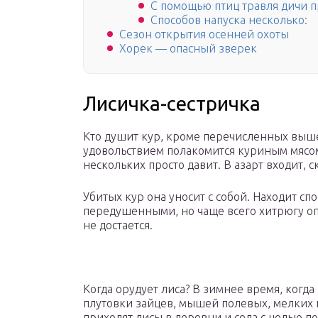
С помощью птиц травля дичи п
Способов напуска несколько:
Сезон открытия осенней охоты
Хорек — опасный зверек
Лисичка-сестричка
Кто душит кур, кроме перечисленных выше
удовольствием полакомится куриным мясом.
нескольких просто давит. В азарт входит, с
Убитых кур она уносит с собой. Находит спо
передушенными, но чаще всего хитрюгу оп
не достается.
Когда орудует лиса? В зимнее время, когда
плутовки зайцев, мышей полевых, мелких 
приходят лисы в деревни и села с целью п