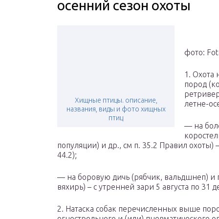
осенний сезон охоты
фото: Fot
1. Охота
пород (к
ретривер
Хищные птицы. описание,
летне-ос
названия, виды и фото хищных
птиц
— на бол
коростел
популяции) и др., см п. 35.2 Правил охоты)
44.2);
— на боровую дичь (рябчик, вальдшнеп) и 
вяхирь) – с утренней зари 5 августа по 31 де
2. Натаска собак перечисленных выше пор
огнестрельного и (или) пневматического о