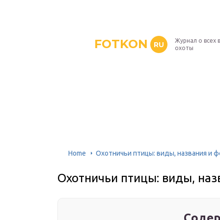
FOTKON
Журнал о всех 
RU
охоты
Home
Охотничьи птицы: виды, названия и 
Охотничьи птицы: виды, наз
Содер