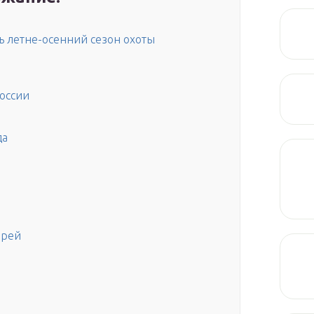
ь летне-осенний сезон охоты
оссии
да
арей