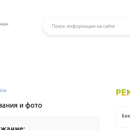
видах
РЕ
фото
вания и фото
Бек
жание: