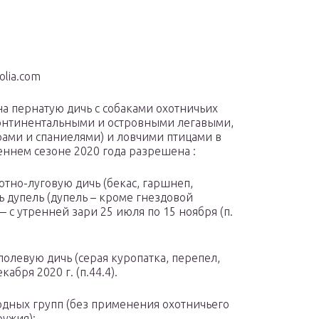
olia.com
 на пернатую дичь с собаками охотничьих
онтинентальными и островными легавыми,
ами и спаниелями) и ловчими птицами в
еннем сезоне 2020 года разрешена :
отно-луговую дичь (бекас, гаршнеп,
ь дупель (дупель – кроме гнездовой
 — с утренней зари 25 июля по 15 ноября (п.
полевую дичь (серая куропатка, перепел,
кабря 2020 г. (п.44.4).
одных групп (без применения охотничьего
ружия):