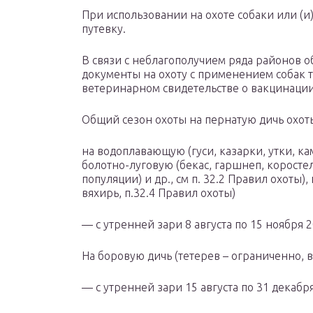
При использовании на охоте собаки или (и
путевку.
В связи с неблагополучием ряда районов 
документы на охоту с применением собак 
ветеринарном свидетельстве о вакцинации
Общий сезон охоты на пернатую дичь охоты
на водоплавающую (гуси, казарки, утки, ка
болотно-луговую (бекас, гаршнеп, коросте
популяции) и др., см п. 32.2 Правил охоты)
вяхирь, п.32.4 Правил охоты)
— с утренней зари 8 августа по 15 ноября 2
На боровую дичь (тетерев – ограниченно, 
— с утренней зари 15 августа по 31 декабря 2