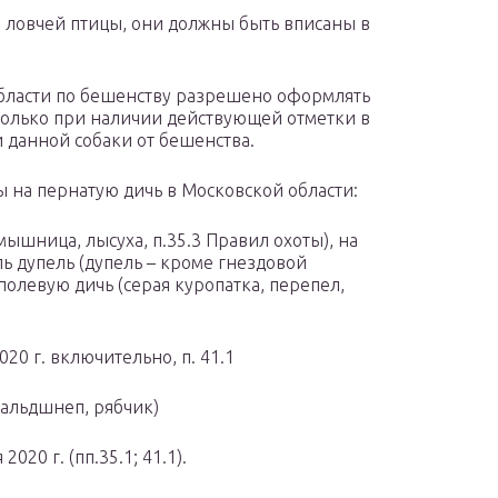
) ловчей птицы, они должны быть вписаны в
области по бешенству разрешено оформлять
только при наличии действующей отметки в
 данной собаки от бешенства.
 на пернатую дичь в Московской области:
мышница, лысуха, п.35.3 Правил охоты), на
ль дупель (дупель – кроме гнездовой
, полевую дичь (серая куропатка, перепел,
020 г. включительно, п. 41.1
вальдшнеп, рябчик)
020 г. (пп.35.1; 41.1).