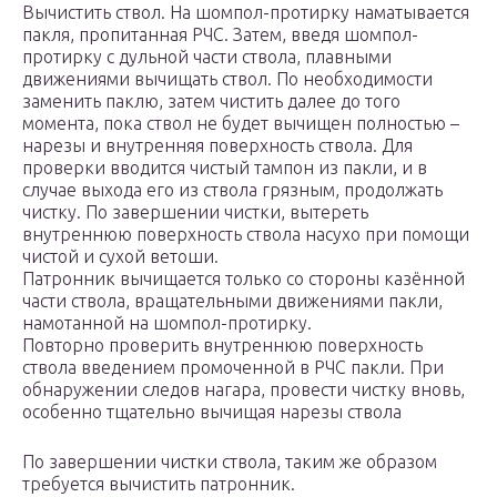
Вычистить ствол. На шомпол-протирку наматывается
пакля, пропитанная РЧС. Затем, введя шомпол-
протирку с дульной части ствола, плавными
движениями вычищать ствол. По необходимости
заменить паклю, затем чистить далее до того
момента, пока ствол не будет вычищен полностью –
нарезы и внутренняя поверхность ствола. Для
проверки вводится чистый тампон из пакли, и в
случае выхода его из ствола грязным, продолжать
чистку. По завершении чистки, вытереть
внутреннюю поверхность ствола насухо при помощи
чистой и сухой ветоши.
Патронник вычищается только со стороны казённой
части ствола, вращательными движениями пакли,
намотанной на шомпол-протирку.
Повторно проверить внутреннюю поверхность
ствола введением промоченной в РЧС пакли. При
обнаружении следов нагара, провести чистку вновь,
особенно тщательно вычищая нарезы ствола
По завершении чистки ствола, таким же образом
требуется вычистить патронник.