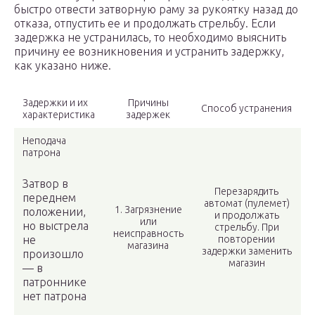
быстро отвести затворную раму за рукоятку назад до
отказа, отпустить ее и продолжать стрельбу. Если
задержка не устранилась, то необходимо выяснить
причину ее возникновения и устранить задержку,
как указано ниже.
Задержки и их
Причины
Способ устранения
характеристика
задержек
Неподача
патрона
Затвор в
Перезарядить
переднем
автомат (пулемет)
1. Загрязнение
положении,
и продолжать
или
но выстрела
стрельбу. При
неисправность
не
повторении
магазина
задержки заменить
произошло
магазин
— в
патроннике
нет патрона