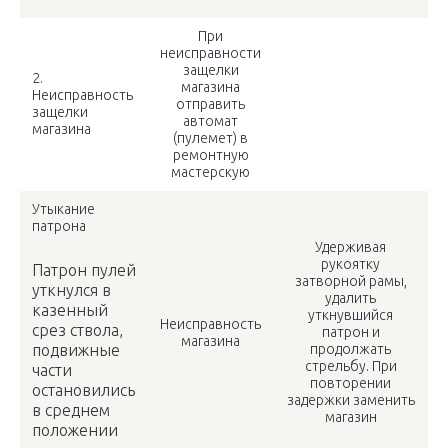
При
неисправности
защелки
2.
магазина
Неисправность
отправить
защелки
автомат
магазина
(пулемет) в
ремонтную
мастерскую
Утыкание
патрона
Удерживая
рукоятку
Патрон пулей
затворной рамы,
уткнулся в
удалить
казенный
уткнувшийся
Неисправность
срез ствола,
патрон и
магазина
подвижные
продолжать
стрельбу. При
части
повторении
остановились
задержки заменить
в среднем
магазин
положении