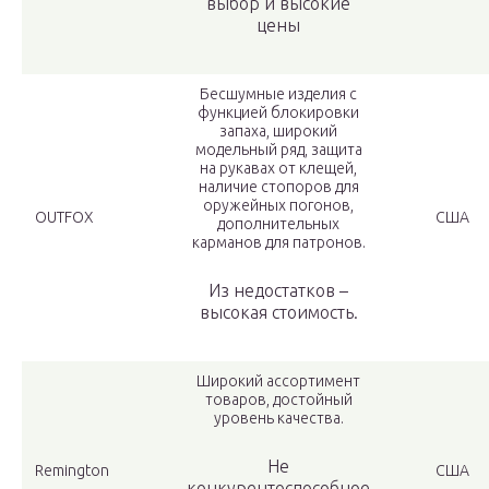
выбор и высокие
цены
Бесшумные изделия с
функцией блокировки
запаха, широкий
модельный ряд, защита
на рукавах от клещей,
наличие стопоров для
оружейных погонов,
OUTFOX
США
дополнительных
карманов для патронов.
Из недостатков –
высокая стоимость.
Широкий ассортимент
товаров, достойный
уровень качества.
Не
Remington
США
конкурентоспособное