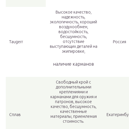
Высокое качество,
надежность,
экологичность, хороший
воздухообмен,
водостойкость,
бесшумность,
отсутствие
Taugerr
Россия
выступающих деталей на
экипировке,
наличие карманов
Свободный крой с
дополнительными
креплениями и
карманами для оружия и
патронов, высокое
качество, бесшумность,
качественные
Сплав
Екатеринбу
материалы, приемлемая
стоимость.