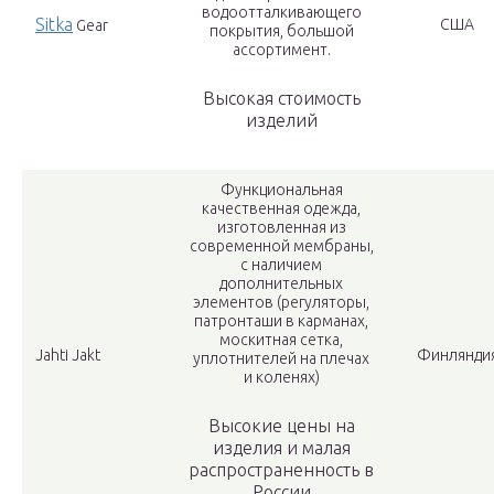
водоотталкивающего
Sitka
США
Gear
покрытия, большой
ассортимент.
Высокая стоимость
изделий
Функциональная
качественная одежда,
изготовленная из
современной мембраны,
с наличием
дополнительных
элементов (регуляторы,
патронташи в карманах,
москитная сетка,
Jahti Jakt
Финлянди
уплотнителей на плечах
и коленях)
Высокие цены на
изделия и малая
распространенность в
России