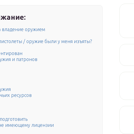
жание:
а владение оружием
 пистолеты / оружие были у меня изъяты?
ентирован
ружия и патронов
ружия
чьих ресурсов
подготовить
, не имеющему лицензии