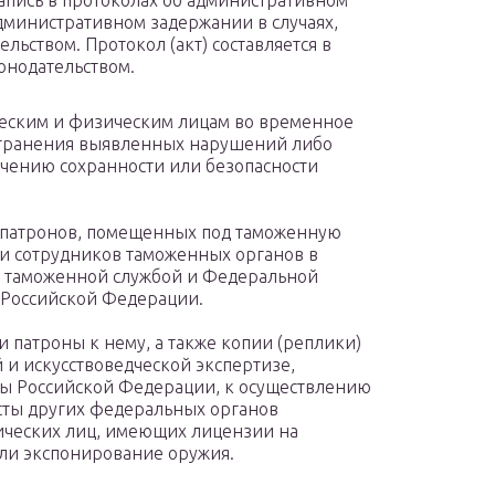
запись в протоколах об административном
дминистративном задержании в случаях,
ьством. Протокол (акт) составляется в
онодательством.
еским и физическим лицам во временное
странения выявленных нарушений либо
ечению сохранности или безопасности
 патронов, помещенных под таможенную
ии сотрудников таможенных органов в
й таможенной службой и Федеральной
 Российской Федерации.
 патроны к нему, а также копии (реплики)
 и искусствоведческой экспертизе,
ы Российской Федерации, к осуществлению
сты других федеральных органов
ических лиц, имеющих лицензии на
ли экспонирование оружия.