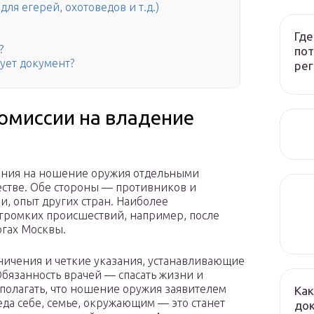
ля егерей, охотоведов и т.д.)
Где
?
пот
вует документ?
рег
омиссии на владение
ения на ношение оружия отдельными
стве. Обе стороны — противников и
и, опыт других стран. Наиболее
громких происшествий, например, после
огах Москвы.
ничения и четкие указания, устанавливающие
Обязанность врачей — спасать жизни и
я полагать, что ношение оружия заявителем
Как
да себе, семье, окружающим — это станет
до