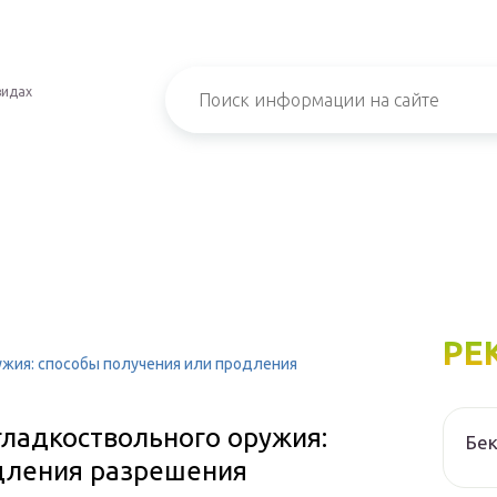
видах
РЕ
ужия: способы получения или продления
гладкоствольного оружия:
Бек
дления разрешения