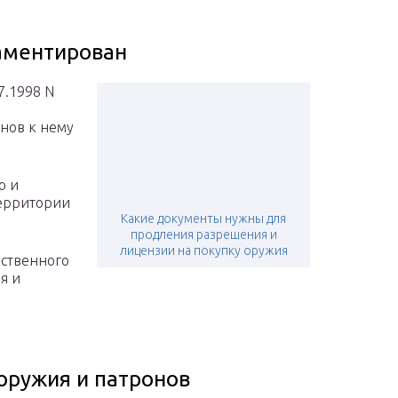
аментирован
7.1998 N
онов к нему
о и
территории
Какие документы нужны для
продления разрешения и
лицензии на покупку оружия
рственного
я и
 оружия и патронов