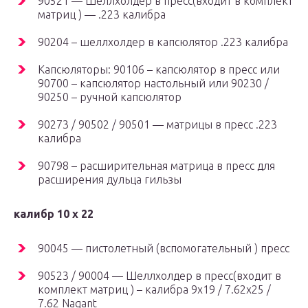
90521 — Шеллхолдер в пресс(входит в комплект
матриц ) — .223 калибра
90204 – шеллхолдер в капсюлятор .223 калибра
Капсюляторы: 90106 – капсюлятор в пресс или
90700 – капсюлятор настольный или 90230 /
90250 – ручной капсюлятор
90273 / 90502 / 90501 — матрицы в пресс .223
калибра
90798 – расширительная матрица в пресс для
расширения дульца гильзы
калибр 10 х 22
90045 — пистолетный (вспомогательный ) пресс
90523 / 90004 — Шеллхолдер в пресс(входит в
комплект матриц ) – калибра 9х19 / 7.62х25 /
7.62 Nagant