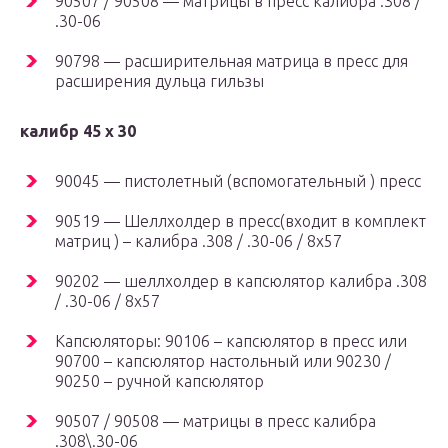
90507 / 90508 — матрицы в пресс калибра .308 /
.30-06
90798 — расширительная матрица в пресс для
расширения дульца гильзы
калибр 45 х 30
90045 — пистолетный (вспомогательный ) пресс
90519 — Шеллхолдер в пресс(входит в комплект
матриц ) – калибра .308 / .30-06 / 8х57
90202 — шеллхолдер в капсюлятор калибра .308
/ .30-06 / 8х57
Капсюляторы: 90106 – капсюлятор в пресс или
90700 – капсюлятор настольный или 90230 /
90250 – ручной капсюлятор
90507 / 90508 — матрицы в пресс калибра
.308\.30-06