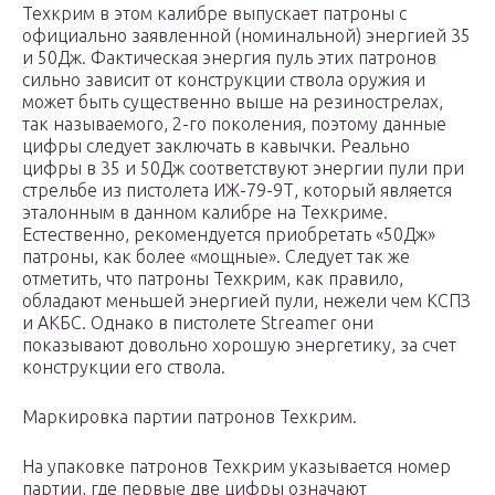
Техкрим в этом калибре выпускает патроны с
официально заявленной (номинальной) энергией 35
и 50Дж. Фактическая энергия пуль этих патронов
сильно зависит от конструкции ствола оружия и
может быть существенно выше на резинострелах,
так называемого, 2-го поколения, поэтому данные
цифры следует заключать в кавычки. Реально
цифры в 35 и 50Дж соответствуют энергии пули при
стрельбе из пистолета ИЖ-79-9Т, который является
эталонным в данном калибре на Техкриме.
Естественно, рекомендуется приобретать «50Дж»
патроны, как более «мощные». Следует так же
отметить, что патроны Техкрим, как правило,
обладают меньшей энергией пули, нежели чем КСПЗ
и АКБС. Однако в пистолете Streamer они
показывают довольно хорошую энергетику, за счет
конструкции его ствола.
Маркировка партии патронов Техкрим.
На упаковке патронов Техкрим указывается номер
партии, где первые две цифры означают