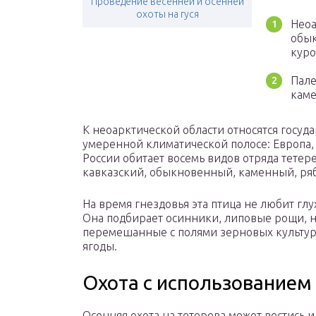
Проведение весенней и осенней
охоты на гуся
Неоа
обык
куро
Пале
каме
К неоарктической области относятся госуда
умеренной климатической полосе: Европа,
России обитает восемь видов отряда тетере
кавказский, обыкновенный, каменный, ря
На время гнездовья эта птица не любит гл
Она подбирает осинники, липовые рощи, н
перемешанные с полями зерновых культур, 
ягоды.
Охота с использованием
Осенняя охота на тетерева может вестись и