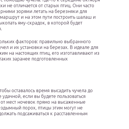
и не отличается от старых птиц. Они часто
ерними зорями летать на березняки для
маршрут и на этом пути построить шалаш и
ыкопать яму-скрадок, в которой будет
.
скольких факторов: правильно выбранного
учел и их установки на березах. В идеале для
жим на настоящих птиц, его изготавливают из
5 таких заранее подготовленных
обы оставалось время высадить чучела до
 удачной, если вы будете пользоваться
 от мест ночевок прямо на высаженные
бездымный порох, птицы этим могут не
одолжать подсаживаться к расставленным