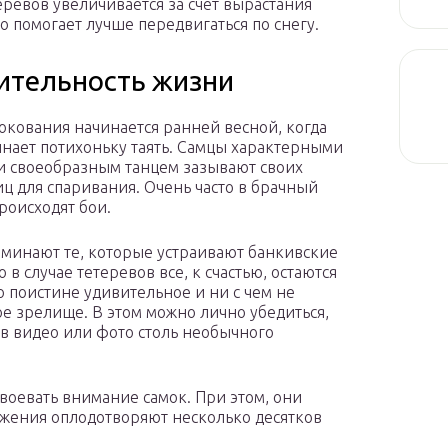
еревов увеличивается за счет вырастания
о помогает лучше передвигаться по снегу.
ительность жизни
окования начинается ранней весной, когда
инает потихоньку таять. Самцы характерными
и своеобразным танцем зазывают своих
ц для спаривания. Очень часто в брачный
роисходят бои.
минают те, которые устраивают банкивские
о в случае тетеревов все, к счастью, остаются
о поистине удивительное и ни с чем не
е зрелище. В этом можно лично убедиться,
в видео или фото столь необычного
.
авоевать внимание самок. При этом, они
ожения оплодотворяют несколько десятков