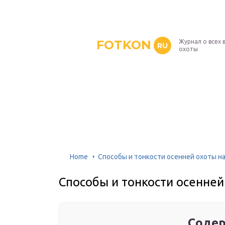
FOTKON
Журнал о всех 
RU
охоты
Home
Способы и тонкости осенней охоты н
Способы и тонкости осенней
Содер