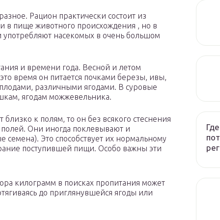
бразное. Рацион практически состоит из
и в пище животного происхождения , но в
ни употребляют насекомых в очень большом
тания и времени года. Весной и летом
это время он питается почками березы, ивы,
плодами, различными ягодами. В суровые
шкам, ягодам можжевельника.
т близко к полям, то он без всякого стеснения
Где
и полей. Они иногда поклевывают и
пот
 семена). Это способствует их нормальному
рег
ирание поступившей пищи. Особо важны эти
тора килограмм в поисках пропитания может
дотягиваясь до приглянувшейся ягоды или