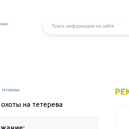
видах
РЕ
а тетерева
 охоты на тетерева
жание: