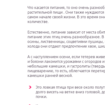
Что касается питания, то оно очень разноо
растительной пищи . Они также нуждаются 
самом начале своей жизни. В это время о
количестве.
Естественно, питание зависит от места оби
питание этих птиц очень разнообразное. В 
осины, лиственницы, соцветиями пушицы, 
холода они отдают предпочтение хвое, ши
А с наступлением осени, если тетерев живе
и боязни лакомится урожаями с огородов 
небольшие камешки, и гастролиты (твердые
пищеварению, то есть, облегчается перет
камешки ранней весной.
Это ловкая птица при весе около полу
долго висеть на ветке вниз головой, 
почки.