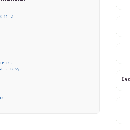
 жизни
ти ток
а на току
Бек
ва