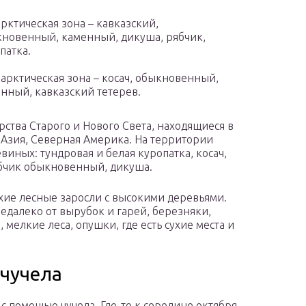
рктическая зона – кавказский,
новенный, каменный, дикуша, рябчик,
патка.
арктическая зона – косач, обыкновенный,
нный, кавказский тетерев.
рства Старого и Нового Света, находящиеся в
 Азия, Северная Америка. На территории
виных: тундровая и белая куропатка, косач,
бчик обыкновенный, дикуша.
ухие лесные заросли с высокими деревьями.
едалеко от вырубок и гарей, березняки,
мелкие леса, опушки, где есть сухие места и
 чучела
 с помощью чучела. Где-то к середине октября