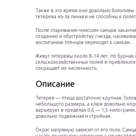
Также в это время они довольно боязливы 
тетерева из-за линьки не способны к полёт
После спаривания «миссия» самцов заканчив
созданию и обустройству гнезда, насижи
воспитанию птенцов переходят к самкам.
Живут тетеревы около 8-14 лет. Но бурна
сельскохозяйственных полей и привлекате
сокращает их численность.
Описание
Тетерев — птица достаточно крупная. Голо
небольшого размера, а клюв довольно кор
варьирует в пределах 0,6 — 1,5 килограмм
довольно подвижная и стройная.
Окрас напрямую зависит от его пола. Самца
узнать по черному оперению с синим отлив