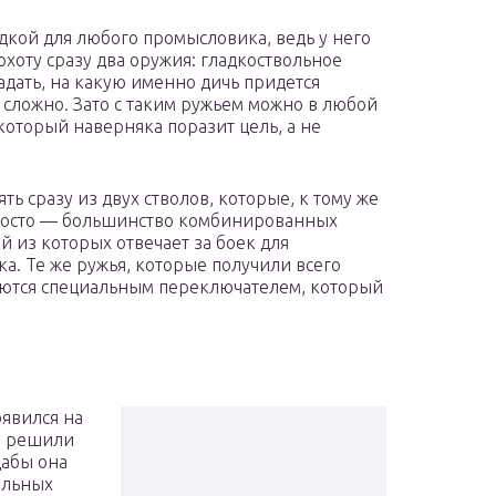
дкой для любого промысловика, ведь у него
охоту сразу два оружия: гладкоствольное
адать, на какую именно дичь придется
о сложно. Зато с таким ружьем можно в любой
который наверняка поразит цель, а не
ять сразу из двух стволов, которые, к тому же
просто — большинство комбинированных
 из которых отвечает за боек для
а. Те же ружья, которые получили всего
аются специальным переключателем, который
явился на
ОЗ решили
дабы она
альных