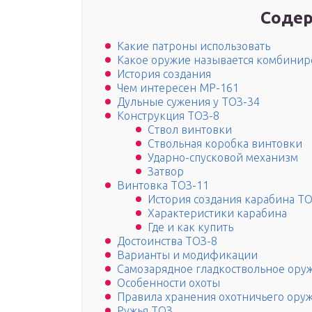
Содер
Какие патроны использовать
Какое оружие называется комбини
История создания
Чем интересен МР-161
Дульные сужения у ТОЗ-34
Конструкция ТОЗ-8
Ствол винтовки
Ствольная коробка винтовки
Ударно-спусковой механизм
Затвор
Винтовка ТОЗ-11
История создания карабина Т
Характеристики карабина
Где и как купить
Достоинства ТОЗ-8
Варианты и модификации
Самозарядное гладкоствольное ору
Особенности охоты
Правила хранения охотничьего ору
Ружья ТОЗ