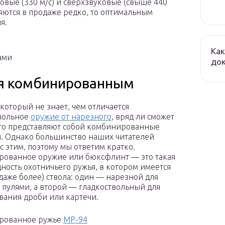
ковые (330 м/с) и сверхзвуковые (свыше 440
ляются в продаже редко, то оптимальным
я.
Как
ами
до
ся комбинированным
 который не знает, чем отличается
вольное
оружие от нарезного
, вряд ли сможет
что представляют собой комбинированные
. Однако большинство наших читателей
с этим, поэтому мы ответим кратко.
ованное оружие или бюксфлинт — это такая
ность охотничьего ружья, в котором имеется
 даже более) ствола: один — нарезной для
 пулями, а второй — гладкоствольный для
вания дроби или картечи.
рованное ружье
МР-94