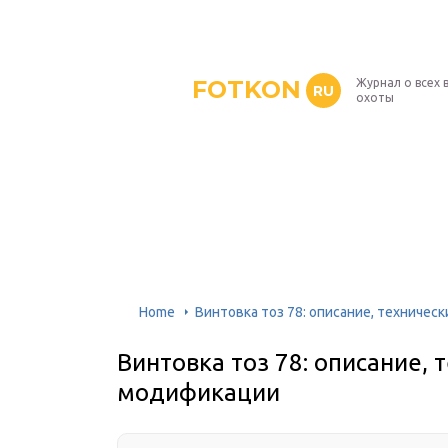
FOTKON
Журнал о всех 
RU
охоты
Home
Винтовка тоз 78: описание, техничес
Винтовка тоз 78: описание, 
модификации