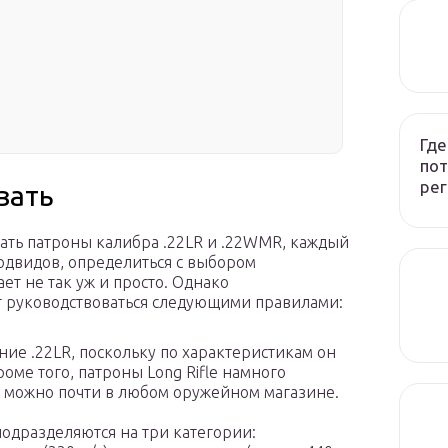
Где
пот
рег
вать
вать патроны калибра .22LR и .22WMR, каждый
одвидов, определиться с выбором
ет не так уж и просто. Однако
 руководствоваться следующими правилами:
ние .22LR, поскольку по характеристикам он
оме того, патроны Long Rifle намного
х можно почти в любом оружейном магазине.
подразделяются на три категории: