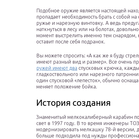
Подобное оружие является настоящей нахо
пропадает необходимость брать с собой на 
ружье и нарезную винтовку. А ведь предуг
наткнуться в лесу или на болотах, довольн
момент выстрелить именно тем снарядом, 
оставит после себя подранок.
Вы можете спросить: «А как же я буду стрел
имеют разный вид и размер». Все очень 
ружей имеют два
спусковых крючка, каждый
гладкоствольного или нарезного патронник
один спусковой «лепесток», обычно оснащ
меняет положение бойка.
История создания
Знаменитый мелкокалиберный карабин по
свет в 1997 году. В то время инженеры Т
модернизировать мелкашку 78-й версии, 
больше подходила под нужды профессион