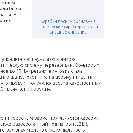
чением
тали были
ваны. В
ратила
Карабин лось 7-1: основные
технические характеристики и
внешнее описание
 удовлетворял нужды охотников-
атическую систему перезарядки. Во-вторых,
ов до 10. В-третьих, винтовка стала
ысило шансы охотника на добычу птицы или
 что продукт получился весьма качественным,
0 тысяч копий оружия.
ее интересным вариантом является карабин
также разработанный под патрон .22LR.
 ствол значительно снизил дальность