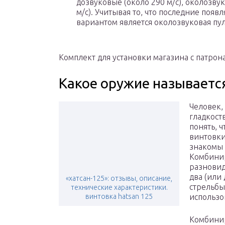
дозвуковые (около 290 м/с), околозву
м/с). Учитывая то, что последние появ
вариантом является околозвуковая пул
Комплект для установки магазина с патрон
Какое оружие называет
Человек,
гладкост
понять, 
винтовки
знакомы 
Комбинир
разновид
два (или
«хатсан-125»: отзывы, описание,
стрельбы
технические характеристики.
винтовка hatsan 125
использо
Комбини