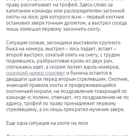
праву рассчитывает на трофей. Здесь слово за
капитаном команды или распорядителем загонной
охоты на лося, для которого ясно – первый охотник
остановил зверя точным дуплетом, а выстрел соседа
лишь помешал первому закончить охоту.
Ситуация схожая, загонщики выставили крупного
быка на номера, выстрел – лось падает, встает –
второй выстрел, сохатый опять на снегу, с трудом
поднявшись, разбрызгивая кровь из двух ран,
спотыкаясь идет, а скорее ползет вдоль номеров,
соседний номер стреляет
и бычина остается в
двадцати шагах перед вторым стрелявшим. Охотник,
знающий правила охоты и придерживающийся
охотничьей морали, на поздравления товарищей по
команде «с полем», отвечает, что поздравления не по
адресу, трофей по праву принадлежит первому
стрелявшему, а он лишь прекратил мучения зверя.
Еще одна ситуация на охоте на лося