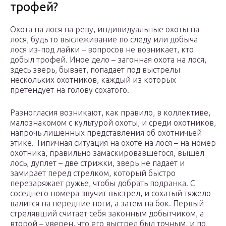
трофей?
Охота на лося на реву, индивидуальные охоты на
лося, будь то выслеживание по следу или добыча
лося из-под лайки – вопросов не возникает, кто
добыл трофей. Иное дело – загонная охота на лося,
здесь зверь, бывает, попадает под выстрелы
нескольких охотников, каждый из которых
претендует на голову сохатого.
Разногласия возникают, как правило, в коллективе,
малознакомом с культурой охоты, и среди охотников,
напрочь лишенных представления об охотничьей
этике. Типичная ситуация на охоте на лося – на номер
охотника, правильно замаскировавшегося, вышел
лось, дуплет – две стрижки, зверь не падает и
замирает перед стрелком, который быстро
перезаряжает ружье, чтобы добрать подранка. С
соседнего номера звучит выстрел, и сохатый тяжело
валится на передние ноги, а затем на бок. Первый
стрелявший считает себя законным добытчиком, а
второй – уверен, что его выстрел был точным, и по