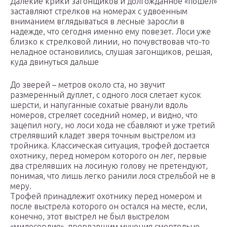
Далекие крики загонщиков и долгожданное «пошел»
заставляют стрелков на номерах с удвоенным
вниманием вглядываться в лесные заросли в
надежде, что сегодня именно ему повезет. Лоси уже
близко к стрелковой линии, но почувствовав что-то
неладное остановились, слушая загонщиков, решая,
куда двинуться дальше
До зверей – метров около ста, но звучит
размеренный дуплет, с одного лося слетает кусок
шерсти, и напуганные сохатые рванули вдоль
номеров, стреляет соседний номер, и видно, что
зацепил ногу, но лоси хода не сбавляют и уже третий
стрелявший кладет зверя точным выстрелом из
тройника. Классическая ситуация, трофей достается
охотнику, перед номером которого он лег, первые
два стрелявших на лосиную голову не претендуют,
понимая, что лишь легко ранили лося стрельбой не в
меру.
Трофей принадлежит охотнику перед номером и
после выстрела которого он остался на месте, если,
конечно, этот выстрел не был выстрелом
«милосердия», прервавшим мучения смертельно