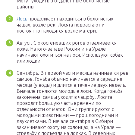
Могут уходить в отдаленные болотистые
районы.
Лось
продолжает находиться в болотистых
чащах, возле рек. Лосята подрастают и
постоянно находятся возле матери.
Август. С окостеневших рогов отваливается
кожа. На юго-западе России и на Урале
начинают охотиться на лося. Используют собак
или лодки.
Сентябрь. В первой части месяца начинается рев
самцов. Гоньба обычно начинается в середине
месяца (у воды) и длится в течение двух недель.
Вначале гоняются молодые лоси. Когда гоньба
закончена, самцы уходят в чащобу. Лосята
проводят большую часть времени по
отдельности от маток. Они группируются с
молодыми животными — прошлогодними и
двухлетками. В начале сентября в Сибири
заканчивают охоту на солонцах, а на Урале —
стрельбу с подъезда на лодках. В северных