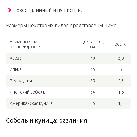
хвост длинный и пушистый.
Размеры некоторых видов представлены ниже.
Наименование
Длина тела,
Вес, кг
разновидности
см
Харза
70
5,8
Илька
75
5
Белодушка
55
2,3
Японский соболь
54
1,6
Американская куница
45
1,3
Соболь и куница: различия