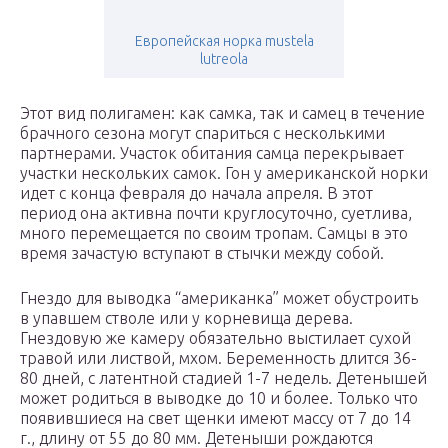
Европейская норка mustela
lutreola
Этот вид полигамен: как самка, так и самец в течение
брачного сезона могут спариться с несколькими
партнерами. Участок обитания самца перекрывает
участки нескольких самок. Гон у американской норки
идет с конца февраля до начала апреля. В этот
период она активна почти круглосуточно, суетлива,
много перемещается по своим тропам. Самцы в это
время зачастую вступают в стычки между собой.
Гнездо для выводка “американка” может обустроить
в упавшем стволе или у корневища дерева.
Гнездовую же камеру обязательно выстилает сухой
травой или листвой, мхом. Беременность длится 36-
80 дней, с латентной стадией 1-7 недель. Детенышей
может родиться в выводке до 10 и более. Только что
появившиеся на свет щенки имеют массу от 7 до 14
г., длину от 55 до 80 мм. Детеныши рождаются