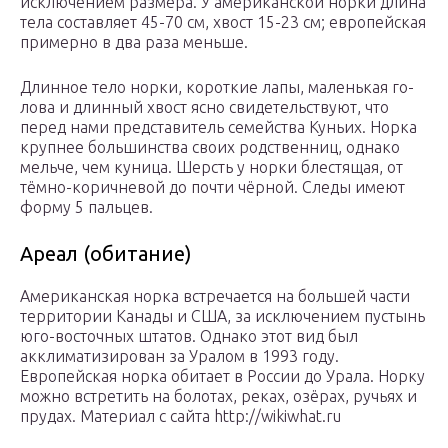
исключением размера. У американской норки длина
тела составляет 45-70 см, хвост 15-23 см; европейская
примерно в два раза меньше.
Длинное тело норки, короткие лапы, маленькая го­
лова и длинный хвост ясно свидетельствуют, что
перед нами представитель семейства Куньих. Норка
крупнее большинства своих родственниц, однако
мельче, чем куница. Шерсть у норки блестящая, от
тёмно-коричневой до почти чёр­ной. Следы имеют
форму 5 пальцев.
Ареал (обитание)
Американская норка встречается на большей части
террито­рии Канады и США, за исключением пустынь
юго-восточных штатов. Однако этот вид был
акклиматизирован за Уралом в 1993 году.
Европейская норка обитает в России до Урала. Норку
можно встретить на болотах, реках, озёрах, ручьях и
прудах. Материал с сайта http://wikiwhat.ru