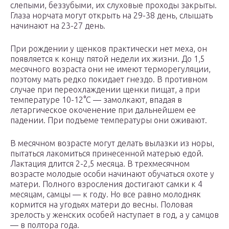
слепыми, беззубыми, их слуховые проходы закрыты.
Глаза норчата могут открыть на 29-38 день, слышать
начинают на 23-27 день.
При рождении у щенков практически нет меха, он
появляется к концу пятой недели их жизни. До 1,5
месячного возраста они не имеют терморегуляции,
поэтому мать редко покидает гнездо. В противном
случае при переохлаждении щенки пищат, а при
температуре 10-12°С — замолкают, впадая в
летаргическое окоченение при дальнейшем ее
падении. При подъеме температуры они оживают.
В месячном возрасте могут делать вылазки из норы,
пытаться лакомиться принесенной матерью едой.
Лактация длится 2-2,5 месяца. В трехмесячном
возрасте молодые особи начинают обучаться охоте у
матери. Полного взросления достигают самки к 4
месяцам, самцы — к году. Но все равно молодняк
кормится на угодьях матери до весны. Половая
зрелость у женских особей наступает в год, а у самцов
— в полтора года.