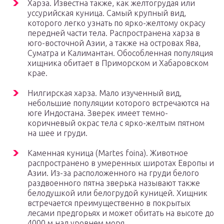
Харза. Известна также, как желтогрудая или
уссурийская куница. Самый крупный вид,
которого легко узнать по ярко-желтому окрасу
передней части тела. Распространена харза в
юго-восточной Азии, а также на островах Ява,
Суматра и Калимантан. Обособленная популяция
хищника обитает в Приморском и Хабаровском
крае.
Нилгирская харза. Мало изученный вид,
небольшие популяции которого встречаются на
юге Индостана. Зверек имеет темно-
коричневый окрас тела с ярко-желтым пятном
на шее и груди.
Каменная куница (Martes foina). Животное
распространено в умеренных широтах Европы и
Азии. Из-за расположенного на груди белого
раздвоенного пятна зверька называют также
белодушкой или белогрудой куницей. Хищник
встречается преимущественно в покрытых
лесами предгорьях и может обитать на высоте до
4000 м над уровнем моря.