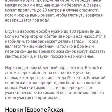
времени норка проводит на берегу, передвигаясь
между корнями под нависшими берегами. Зверек
может проплыть до 20 метров в случае опасности,
потом норка выныривает, чтобы глотнуть воздуха и
возвращается под воду.
В сутки взрослой особи нужно до 180 грамм пищи.
Если на территории обитания норки еда находится в
изобилии, то зверек может делать запасы. Норка
является тихим животным, и только в брачный
период самцы во время поиска самок могут издавать
свисты, крики, и звуки, похожие на хихиканье.
Норка ведет обособленный образ жизни. Весной и
летом зверек обитает на постоянном участке,
площадь которого составляет до 20 гектар. В зимний
период животное бродит вдоль берегов в поисках
корма. Участки самцов частично перекрывают
участки нескольких самок. В воспитании молодняка
самец участия не принимает.
Норки [Европейская,