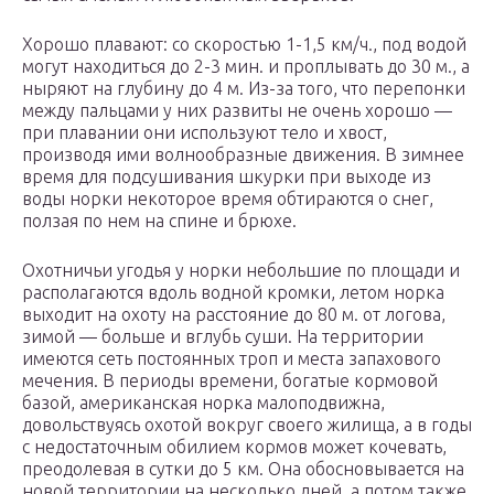
Хорошо плавают: со скоростью 1-1,5 км/ч., под водой
могут находиться до 2-3 мин. и проплывать до 30 м., а
ныряют на глубину до 4 м. Из-за того, что перепонки
между пальцами у них развиты не очень хорошо —
при плавании они используют тело и хвост,
производя ими волнообразные движения. В зимнее
время для подсушивания шкурки при выходе из
воды норки некоторое время обтираются о снег,
ползая по нем на спине и брюхе.
Охотничьи угодья у норки небольшие по площади и
располагаются вдоль водной кромки, летом норка
выходит на охоту на расстояние до 80 м. от логова,
зимой — больше и вглубь суши. На территории
имеются сеть постоянных троп и места запахового
мечения. В периоды времени, богатые кормовой
базой, американская норка малоподвижна,
довольствуясь охотой вокруг своего жилища, а в годы
с недостаточным обилием кормов может кочевать,
преодолевая в сутки до 5 км. Она обосновывается на
новой территории на несколько дней, а потом также