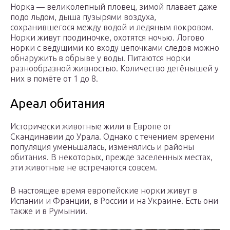
Норка — велико­лепный пловец, зимой плавает даже
подо льдом, дыша пузырями воздуха,
сохранившегося между водой и ледяным покровом.
Норки живут пооди­ночке, охотятся ночью. Логово
норки с ведущими ко входу цепочками следов можно
обнаружить в обрыве у воды. Питаются норки
разнооб­разной живностью. Количество детёнышей у
них в помёте от 1 до 8.
Ареал обитания
Исторически животные жили в Европе от
Скандинавии до Урала. Однако с течением времени
популяция уменьшалась, изменялись и районы
обитания. В некоторых, прежде заселенных местах,
эти животные не встречаются совсем.
В настоящее время европейские норки живут в
Испании и Франции, в России и на Украине. Есть они
также и в Румынии.