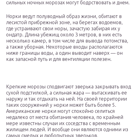
сильных ночных морозах могут бодрствовать и днем.
Норки ведут полуводный образ жизни, обитают в
лесистой прибрежной зоне, на берегах водоемов,
где устраивают свои норы, зачастую забирая их у
ондатр. Длина убежищ около 3 метров, в них есть
несколько камер, в том числе для вывода потомства,
а также уборная. Некоторые входы располагаются
ниже границы воды, а один выводит наверх — он
как запасной путь и для вентиляции полезен.
Крепкие морозы сподвигают зверька закрывать вход
сухой подстилкой, а сильная жара — вытаскивать ее
наружу и так отдыхать на ней. На своей территории
таких сооружений у норки может быть более 5.
Американские норки могут спокойно селиться
недалеко от места обитания человека, по крайней
мере известны случаи их соседства с временным
жилищем людей. И вообще они являются одними из
самых смелых и любопытных зверьков.