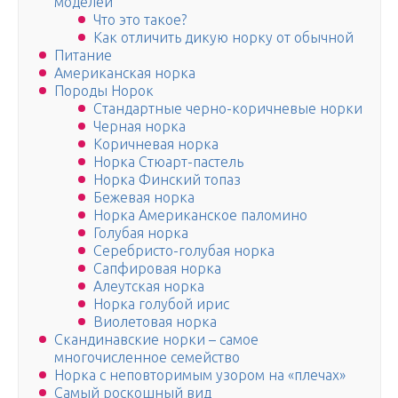
моделей
Что это такое?
Как отличить дикую норку от обычной
Питание
Американская норка
Породы Норок
Стандартные черно-коричневые норки
Черная норка
Коричневая норка
Норка Стюарт-пастель
Норка Финский топаз
Бежевая норка
Норка Американское паломино
Голубая норка
Серебристо-голубая норка
Сапфировая норка
Алеутская норка
Норка голубой ирис
Виолетовая норка
Скандинавские норки – самое
многочисленное семейство
Норка с неповторимым узором на «плечах»
Самый роскошный вид