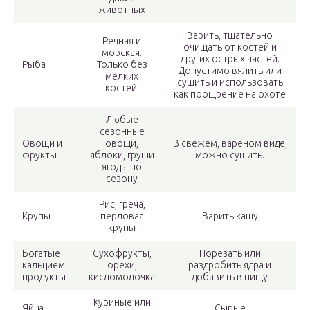
животных
Варить, тщательно
Речная и
очищать от костей и
морская.
других острых частей.
Рыба
Только без
Допустимо вялить или
мелких
сушить и использовать
костей!
как поощрение на охоте
Любые
сезонные
Овощи и
овощи,
В свежем, вареном виде,
фрукты
яблоки, груши
можно сушить.
ягоды по
сезону
Рис, греча,
Крупы
перловая
Варить кашу
крупы
Богатые
Сухофрукты,
Порезать или
кальцием
орехи,
раздробить ядра и
продукты
кисломолочка
добавить в пищу
Куриные или
Яйца
Сырые