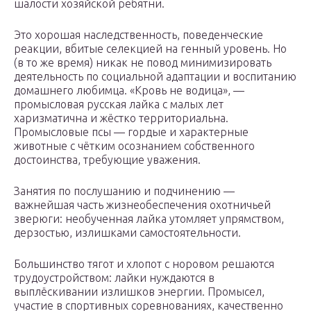
шалости хозяйской ребятни.
Это хорошая наследственность, поведенческие
реакции, вбитые селекцией на генный уровень. Но
(в то же время) никак не повод минимизировать
деятельность по социальной адаптации и воспитанию
домашнего любимца. «Кровь не водица», —
промысловая русская лайка с малых лет
харизматична и жёстко территориальна.
Промысловые псы — гордые и характерные
животные с чётким осознанием собственного
достоинства, требующие уважения.
Занятия по послушанию и подчинению —
важнейшая часть жизнеобеспечения охотничьей
зверюги: необученная лайка утомляет упрямством,
дерзостью, излишками самостоятельности.
Большинство тягот и хлопот с норовом решаются
трудоустройством: лайки нуждаются в
выплёскивании излишков энергии. Промысел,
участие в спортивных соревнованиях, качественно