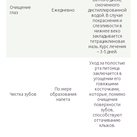
смоченного
Очищение
Ежедневно
дистиллированной
глаз
водой. В случае
покраснения и
слезливости в
нижнее веко
закладывается
тетрациклиновая
мазь. Курс лечения
– 3-5 дней.
Уход за полостью
рта питомца
заключается в
угощении его
говяжьими
По мере
косточками,
Чистка зубов
образования
которые, помимо
налета
очищения
поверхности
зубов,
способствуют
оттачиванию
клыков.