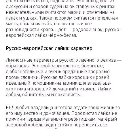
должны быть пятна, подпалины. Это повод долгих
дискуссий и споров судей на выставочных рингах:
нежелательными считаются марки и отметины на
лапах и ушках. Также пороком считается пепельная
масть, обильная рябь, полосатость и все
разновидности крапа. Цвет — родовой знак: русско-
европейская лайка чёрно-белая.
Русско-европейская лайка: характер
Личностные параметры русского лаечного релиза —
образцовы. Это сообразительные, боевитые,
любознательные и очень преданные зверовые
промысловики. Русская лайка хороших кровей
идеальный помощник-напарник для владельца-
охотника и хороший домашний питомец. Лайки
добры, общительны и покладисты.
РЕЛ любит владельца и готова отдать свою жизнь за
его имущество и домочадцев. Породистая лайка не
причинит вреда маленьким ребятишкам, матёрый
зверовой кобель будет стойко переносить все