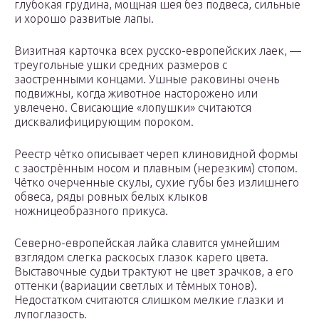
глубокая грудина, мощная шея без подвеса, сильные
и хорошо развитые лапы.
Визитная карточка всех русско-европейских лаек, —
треугольные ушки средних размеров с
заостренными концами. Ушные раковины очень
подвижны, когда животное насторожено или
увлечено. Свисающие «лопушки» считаются
дисквалифицирующим пороком.
Реестр чётко описывает череп клиновидной формы
с заострённым носом и плавным (нерезким) стопом.
Чётко очерченные скулы, сухие губы без излишнего
обвеса, ряды ровных белых клыков
ножницеобразного прикуса.
Северно-европейская лайка славится умнейшим
взглядом слегка раскосых глазок карего цвета.
Выставочные судьи трактуют не цвет зрачков, а его
оттенки (вариации светлых и тёмных тонов).
Недостатком считаются слишком мелкие глазки и
лупоглазость.