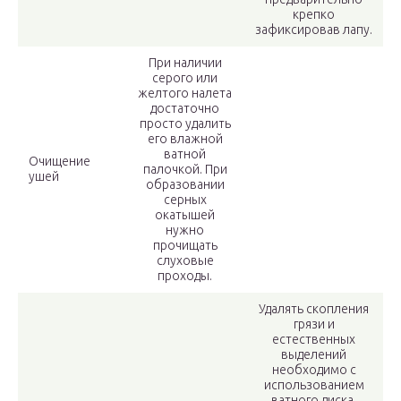
крепко
зафиксировав лапу.
При наличии
серого или
желтого налета
достаточно
просто удалить
его влажной
ватной
Очищение
палочкой. При
ушей
образовании
серных
окатышей
нужно
прочищать
слуховые
проходы.
Удалять скопления
грязи и
естественных
выделений
необходимо с
использованием
ватного диска,