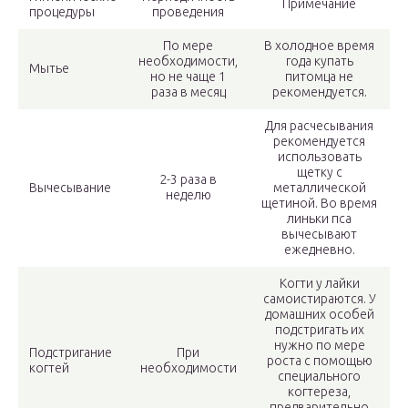
Примечание
процедуры
проведения
По мере
В холодное время
необходимости,
года купать
Мытье
но не чаще 1
питомца не
раза в месяц
рекомендуется.
Для расчесывания
рекомендуется
использовать
щетку с
2-3 раза в
Вычесывание
металлической
неделю
щетиной. Во время
линьки пса
вычесывают
ежедневно.
Когти у лайки
самоистираются. У
домашних особей
подстригать их
нужно по мере
Подстригание
При
роста с помощью
когтей
необходимости
специального
когтереза,
предварительно