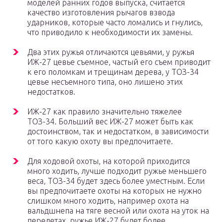
моделей ранних годов выпуска, считается
качество изготовления рычагов взвода
ударников, которые часто ломались и гнулись,
что приводило к необходимости их замены.
Два этих ружья отличаются цевьями, у ружья
ИЖ-27 цевье съемное, частый его съем приводит
к его поломкам и трещинам дерева, у ТОЗ-34
цевье несъемного типа, оно лишено этих
недостатков.
ИЖ-27 как правило значительно тяжелее
ТОЗ-34. Больший вес ИЖ-27 может быть как
достоинством, так и недостатком, в зависимости
от того какую охоту вы предпочитаете.
Для ходовой охоты, на которой приходится
много ходить, лучше подходит ружье меньшего
веса, ТОЗ-34 будет здесь более уместным. Если
вы предпочитаете охоты на которых не нужно
слишком много ходить, например охота на
вальдшнепа на тяге весной или охота на уток на
перелетах, ружье ИЖ-27 будет более