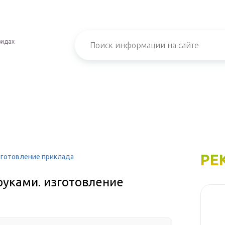
видах
РЕ
зготовление приклада
руками. изготовление