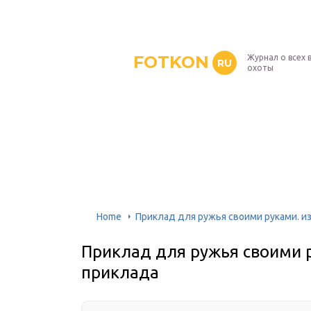
FOTKON
Журнал о всех 
RU
охоты
Home
Приклад для ружья своими руками. и
Приклад для ружья своими 
приклада