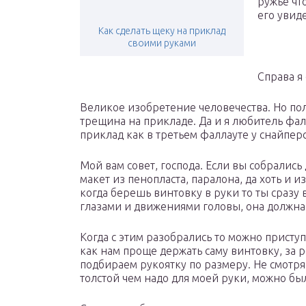
ружье чт
его увиде
Как сделать щеку на приклад
своими руками
Справа я
Великое изобретение человечества. Но по
трещина на прикладе. Да и я любитель фа
приклад как в третьем фаллауте у снайпер
Мой вам совет, господа. Если вы собрались 
макет из пенопласта, паралона, да хоть и и
когда берешь винтовку в руки то ты сразу 
глазами и движениями головы, она должна
Когда с этим разобрались то можно присту
как нам проще держать саму винтовку, за 
подбираем рукоятку по размеру. Не смотря 
толстой чем надо для моей руки, можно бы