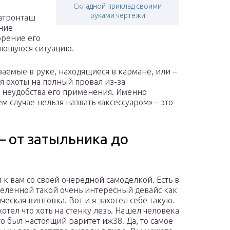
Складной приклад своими
руками чертежи
патронташ
ение
орение его
яющуюся ситуацию.
аемые в руке, находящиеся в кармане, или –
ля охоты на полный провал из-за
 неудобства его применения. Именно
 случае нельзя назвать «аксессуаром» – это
 от затыльника до
я к вам со своей очередной самоделкой. Есть в
еленной такой очень интересный девайс как
ческая винтовка. Вот и я захотел себе такую.
хотел что хоть на стенку лезь. Нашел человека
го был настоящий раритет иж38. Да, то самое