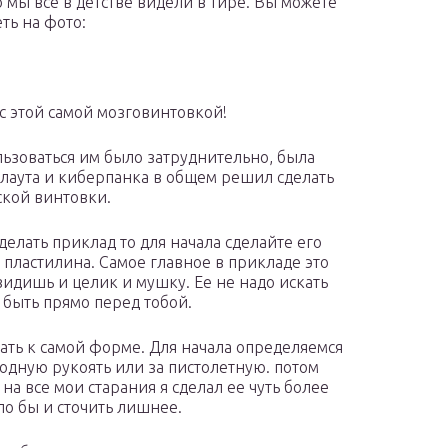
о мы все в детстве видели в тире. Вы можете
ть на фото:
 с этой самой мозговинтовкой!
льзоваться им было затруднительно, была
ллаута и киберпанка в общем решил сделать
ской винтовки.
делать приклад то для начала сделайте его
з пластилина. Самое главное в прикладе это
видишь и целик и мушку. Ее не надо искать
 быть прямо перед тобой.
пать к самой форме. Для начала определяемся
родную рукоять или за пистолетную. потом
на все мои старания я сделал ее чуть более
ло бы и сточить лишнее.