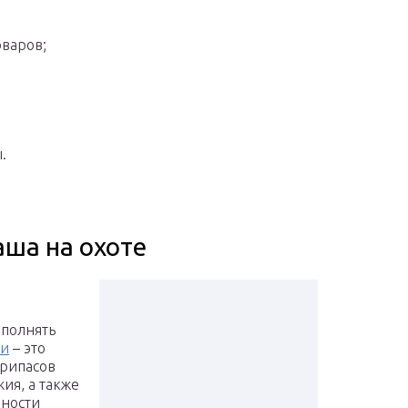
оваров;
.
ша на охоте
ыполнять
ми
– это
припасов
ия, а также
бности