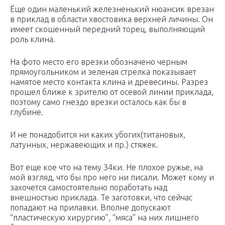
Ёще один маленький железненький нюансик врезан
в приклад в области хвостовика верхней личины. Он
имеет скошенный передний торец, выполняющий
роль клина.
На фото место его врезки обозначено черным
прямоугольником и зеленая стрелка показывает
намятое место контакта клина и древесины. Разрез
прошел ближе к зрителю от осевой линии приклада,
поэтому само гнездо врезки осталось как бы в
глубине.
И не понадобится ни каких убогих(титановых,
латунных, нержавеющих и пр.) стяжек.
Вот еще кое что на тему 34ки. Не плохое ружье, на
мой взгляд, что бы про него ни писали. Может кому и
захочется самостоятельно поработать над
внешностью приклада. Те заготовки, что сейчас
попадают на прилавки. Вполне допускают
“пластическую хирургию”, “мяса” на них лишнего