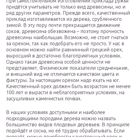
При самостоятельном изготовлении приклада ружья
придётся учитывать не только вид древесины, но и
ряд других параметров. Прежде всего, качественный
приклад изготавливается из дерева, срубленного
зимой. В эту пору почти прекращается движение
соков, древесина обезвожена – поэтому прочность
древесины наибольшая. Возможно, не стоит гнаться
за орехом, так как подобрать его не просто. У нас в
основном можно найти равнинный грецкий орех,
выросший в достаточно благоприятных условиях.
Однако такая древесина особой ценности не
представляет. Физические показатели средненькие,
и внешний вид не отличается качеством цвета и
фактуры. За настоящим орехом надо ехать на юг.
Качественный орех должен быть возрастом не менее
100 лет и вырасти в неблагоприятных условиях, на
засушливых каменистых почвах.
В наших условиях доступными и наиболее
подходящими породами дерева можно назвать
большинство видов плодовых деревьев. В принципе
подойдёт и сосна, но её трудно обрабатывать. Если
повезёт, можно приобрести качественный орех и