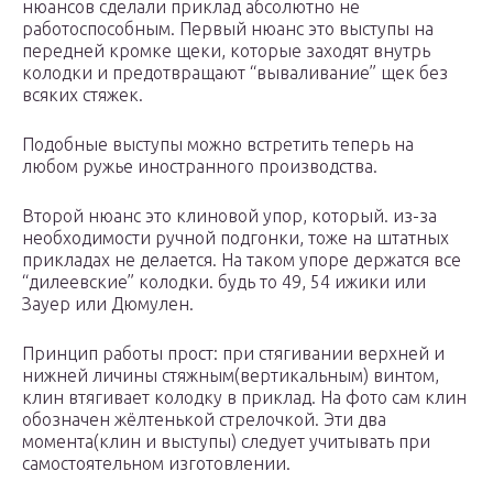
нюансов сделали приклад абсолютно не
работоспособным. Первый нюанс это выступы на
передней кромке щеки, которые заходят внутрь
колодки и предотвращают “вываливание” щек без
всяких стяжек.
Подобные выступы можно встретить теперь на
любом ружье иностранного производства.
Второй нюанс это клиновой упор, который. из-за
необходимости ручной подгонки, тоже на штатных
прикладах не делается. На таком упоре держатся все
“дилеевские” колодки. будь то 49, 54 ижики или
Зауер или Дюмулен.
Принцип работы прост: при стягивании верхней и
нижней личины стяжным(вертикальным) винтом,
клин втягивает колодку в приклад. На фото сам клин
обозначен жёлтенькой стрелочкой. Эти два
момента(клин и выступы) следует учитывать при
самостоятельном изготовлении.