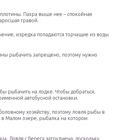
 плотины. Пахра выше нее – спокойная
заросшая травой.
ечение, изредка попадаются торчащие из воды
тины рыбачить запрещено, поэтому нужно
бы рыбачить на лодке. Чтобы добраться,
оименной автобусной остановки.
оловному хозяйству, поэтому ловля рыбы в
и в Малом озере, рыбалка на котором
а. Ловля с берега затруднена, поскольку