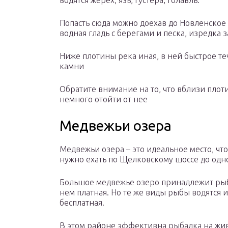
водятся жерех, язь, густера, голавль.
Попасть сюда можно доехав до Новленское
водная гладь с берегами и песка, изредка 
Ниже плотины река иная, в ней быстрое т
камни
Обратите внимание на то, что вблизи пло
немного отойти от нее
Медвежьи озера
Медвежьи озера – это идеальное место, что
нужно ехать по Щелковскому шоссе до одн
Большое медвежье озеро принадлежит рыб
нем платная. Но те же виды рыбы водятся 
бесплатная.
В этом районе эффективна рыбалка на живц