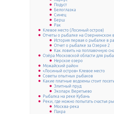
Подуст
Белоглазка
Синец
Берш
Рак
Клевое место (Лосиный остров)
Отчеты о рыбалке на Озернинском 
История первая о рыбалке в 
Отчет о рыбалке за Озерке 2
Как ловить на поплавочную сн
Озёра Московской области для рыб
Нерское озеро
Можайский район
«Лосиный остров» Клевое место
Советы опытных рыбаков
Какие платные водоемы стоит посет
Элитный пруд
Экопарк Веретьево
Рыбалка на реке Кубань
Реки, где можно попытать счастья 
Москва-река
Пахра