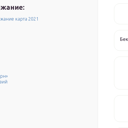
жание:
ржание карта 2021
Бек
урн»
овий