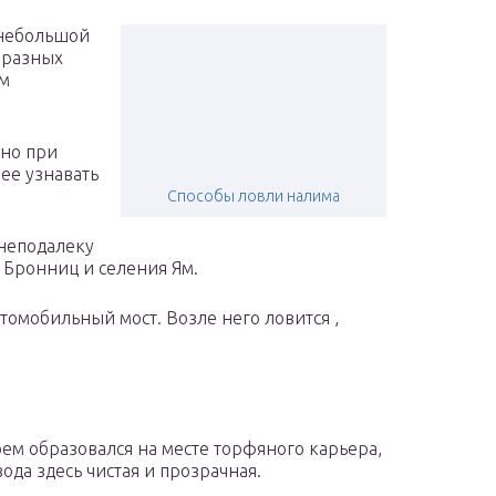
 небольшой
 разных
ем
 но при
ее узнавать
Способы ловли налима
 неподалеку
 Бронниц и селения Ям.
омобильный мост. Возле него ловится ,
оем образовался на месте торфяного карьера,
ода здесь чистая и прозрачная.