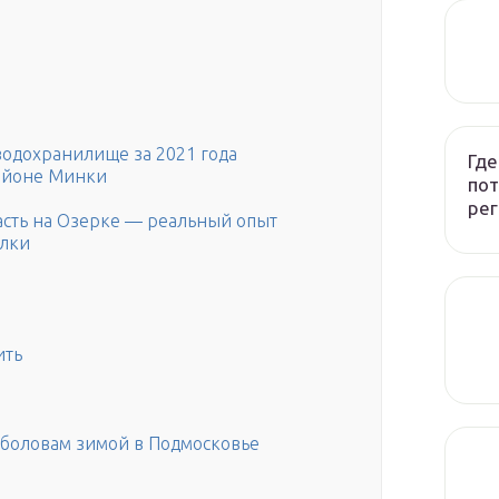
водохранилище за 2021 года
Где
районе Минки
пот
рег
асть на Озерке — реальный опыт
алки
ить
рыболовам зимой в Подмосковье