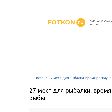
FOTKON
Журнал о всех 
RU
охоты
Home
27 мест для рыбалки, время респаун
27 мест для рыбалки, время
рыбы