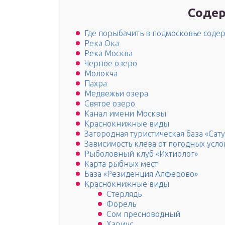
Содер
Где порыбачить в подмосковье соде
Река Ока
Река Москва
Черное озеро
Молокча
Пахра
Медвежьи озера
Святое озеро
Канал имени Москвы
Краснокнижные виды
Загородная туристическая база «Сат
Зависимость клева от погодных усл
Рыболовный клуб «Ихтиолог»
Карта рыбных мест
База «Резиденция Алферово»
Краснокнижные виды
Стерлядь
Форель
Сом пресноводный
Хариус