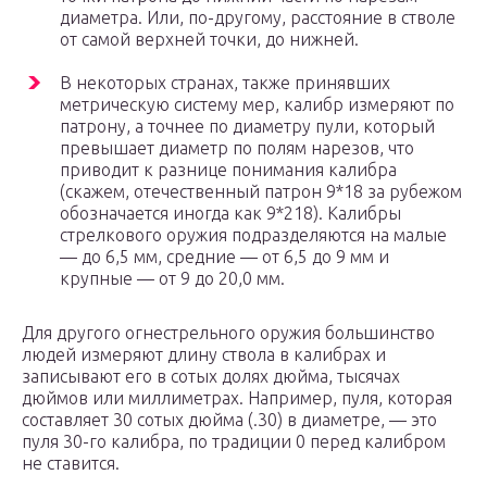
диаметра. Или, по-другому, расстояние в стволе
от самой верхней точки, до нижней.
В некоторых странах, также принявших
метрическую систему мер, калибр измеряют по
патрону, а точнее по диаметру пули, который
превышает диаметр по полям нарезов, что
приводит к разнице понимания калибра
(скажем, отечественный патрон 9*18 за рубежом
обозначается иногда как 9*218). Калибры
стрелкового оружия подразделяются на малые
— до 6,5 мм, средние — от 6,5 до 9 мм и
крупные — от 9 до 20,0 мм.
Для другого огнестрельного оружия большинство
людей измеряют длину ствола в калибрах и
записывают его в сотых долях дюйма, тысячах
дюймов или миллиметрах. Например, пуля, которая
составляет 30 сотых дюйма (.30) в диаметре, — это
пуля 30-го калибра, по традиции 0 перед калибром
не ставится.