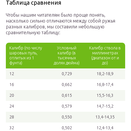
Таблица сравнения
Чтобы нашим читателям было проще понять,
насколько сильно отличаются между собой ружья
разных калибров, мы составили небольшую
сравнительную таблицу:
Калибр (по числу
Условный
Калибр ствола в
шаровых пуль,
калибр (в
миллиметрах
отлитых из 1
тысячных
(диапазон от и
фунта)
долях дюйма)
до)
12
0,729
18,2-18,9
16
0,662
16,8-17,4
20
0,615
15,5-16,3
24
0,579
14,7-15,2
28
0,550
13,4-14,35
32
0,502
12,4-13,4