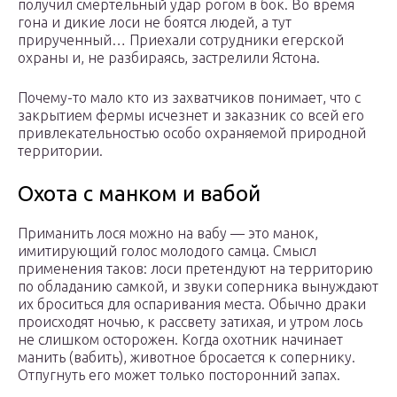
получил смертельный удар рогом в бок. Во время
гона и дикие лоси не боятся людей, а тут
прирученный… Приехали сотрудники егерской
охраны и, не разбираясь, застрелили Ястона.
Почему-то мало кто из захватчиков понимает, что с
закрытием фермы исчезнет и заказник со всей его
привлекательностью особо охраняемой природной
территории.
Охота с манком и вабой
Приманить лося можно на вабу — это манок,
имитирующий голос молодого самца. Смысл
применения таков: лоси претендуют на территорию
по обладанию самкой, и звуки соперника вынуждают
их броситься для оспаривания места. Обычно драки
происходят ночью, к рассвету затихая, и утром лось
не слишком осторожен. Когда охотник начинает
манить (вабить), животное бросается к сопернику.
Отпугнуть его может только посторонний запах.