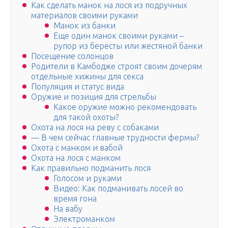
Как сделать манок на лося из подручных
материалов своими руками
Манок из банки
Еще один манок своими руками –
рупор из бересты или жестяной банки
Посещение солонцов
Родители в Камбодже строят своим дочерям
отдельные хижины для секса
Популяция и статус вида
Оружие и позиция для стрельбы
Какое оружие можно рекомендовать
для такой охоты?
Охота на лося на реву с собаками
— В чем сейчас главные трудности фермы?
Охота с манком и вабой
Охота на лося с манком
Как правильно подманить лося
Голосом и руками
Видео: Как подманивать лосей во
время гона
На вабу
Электроманком