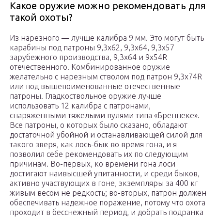
Какое оружие можно рекомендовать для
такой охоты?
Из нарезного — лучше калибра 9 мм. Это могут быть
карабины под патроны 9,3х62, 9,3х64, 9,3х57
зарубежного производства, 9,3х64 и 9х54R
отечественного. Комбинированное оружие
желательно с нарезным стволом под патрон 9,3х74R
или под вышепоименованные отечественные
патроны. Гладкоствольное оружие лучше
использовать 12 калибра с патронами,
снаряженными тяжелыми пулями типа «Бреннеке».
Все патроны, о которых было сказано, обладают
достаточной убойной и останавливающей силой для
такого зверя, как лось-бык во время гона, и я
позволил себе рекомендовать их по следующим
причинам. Во-первых, ко времени гона лоси
достигают наивысшей упитанности, и среди быков,
активно участвующих в гоне, экземпляры за 400 кг
живым весом не редкость; во-вторых, патрон должен
обеспечивать надежное поражение, потому что охота
проходит в бесснежный период, и добрать подранка