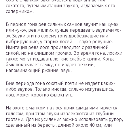
сохатого, путем имитации звуков, издаваемых его
соперником.
В период гона рев сильных самцов звучит как «у-a»
или «у-о», рев мелких лучше передавать звуками «о-
э». Звуки эти по своему тону дребезжащие или
вибрирующие, у старых лосей — глухо ревущие.
Имитация рева лося производится с различной
силой, но не слишком громко. Во время гона, лосихи
также могут издавать легкие слабые крики. Когда
бык покрывает самку, он издает резкий,
напоминающий ржание, звук.
Вне периода гона сохатый почти не издает каких-
либо звуков. Только иногда, сильно испугавшись,
лось может коротко фыркнуть.
На охоте с манком на лося крик самца имитируется
голосом, при этом звуки извлекаются из глубины
гортани. Для их усиления можно использовать рупор,
сделанный из бересты, длиной около 40 см, или