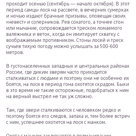
проходит осенью (сентябрь — начало октября). В этот
период самцы лося на рассвете, в вечерних сумерках
и ночью издают брачные призывы, оповещая своих
«невест» и соперников. Рев сохатого, а точнее стон
или мычание, сопровождается треском ломаемого
валежника и веток, когда он имитирует схватку с
воображаемым противником. Стоны лосей и треск
сучьев тихую погоду можно услышать за 500-600
метров.
В густонаселенных западных и центральных районах
России, где диким зверям часто приходится
сталкиваться с людьми и поэтому они не особенно их
боятся, на лося в период гона охотятся скрадом. Быки
в это время не такие осторожные, подобраться к ним
на верный выстрел не так уж сложно.
Там, где звери сталкиваются с человеком редко и
поэтому боятся его следов, запаха и, тем более встреч
с ним, успешнее охотится на лося с манком.
Охота с манком заключается в подманивании