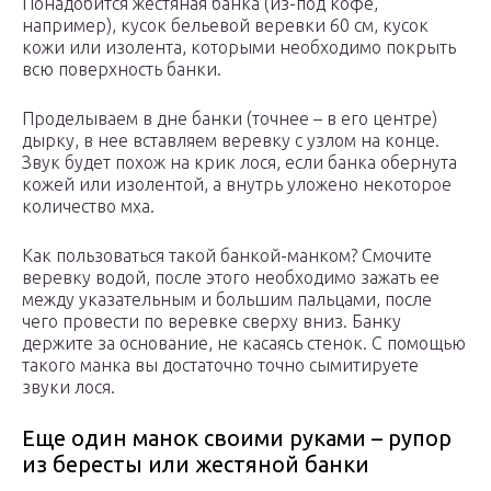
Понадобится жестяная банка (из-под кофе,
например), кусок бельевой веревки 60 см, кусок
кожи или изолента, которыми необходимо покрыть
всю поверхность банки.
Проделываем в дне банки (точнее – в его центре)
дырку, в нее вставляем веревку с узлом на конце.
Звук будет похож на крик лося, если банка обернута
кожей или изолентой, а внутрь уложено некоторое
количество мха.
Как пользоваться такой банкой-манком? Смочите
веревку водой, после этого необходимо зажать ее
между указательным и большим пальцами, после
чего провести по веревке сверху вниз. Банку
держите за основание, не касаясь стенок. С помощью
такого манка вы достаточно точно сымитируете
звуки лося.
Еще один манок своими руками – рупор
из бересты или жестяной банки