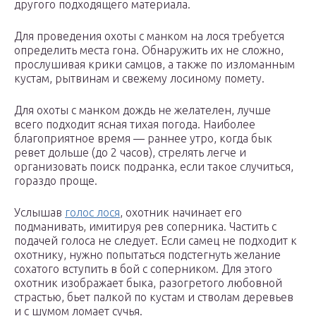
другого подходящего материала.
Для проведения охоты с манком на лося требуется
определить места гона. Обнаружить их не сложно,
прослушивая крики самцов, а также по изломанным
кустам, рытвинам и свежему лосиному помету.
Для охоты с манком дождь не желателен, лучше
всего подходит ясная тихая погода. Наиболее
благоприятное время — раннее утро, когда бык
ревет дольше (до 2 часов), стрелять легче и
организовать поиск подранка, если такое случиться,
гораздо проще.
Услышав
голос лося
, охотник начинает его
подманивать, имитируя рев соперника. Частить с
подачей голоса не следует. Если самец не подходит к
охотнику, нужно попытаться подстегнуть желание
сохатого вступить в бой с соперником. Для этого
охотник изображает быка, разогретого любовной
страстью, бьет палкой по кустам и стволам деревьев
и с шумом ломает сучья.