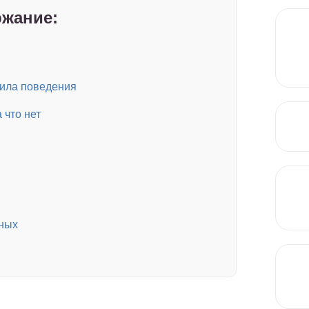
жание:
вила поведения
 что нет
тных