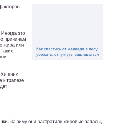
факторов.
 Иногда это
бо причинам
о жира или
Как спастись от медведя в лесу:
 Таких
убежать, отпугнуть, защищаться
они
. Хищник
е к трапезе
удет
чки. За зиму они растратили жировые запасы,
.