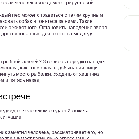
о если человек явно демонстрирует свой
аждый пес может справиться с таким крупным
ковать собак и гоняться за ними. Такие
ессию животного. Остановить нападение зверя
, дрессированные для охоты на медведя.
 за рыбной ловлей? Это зверь нередко нападет
еловека, как соперника в добывании пищи.
кинуть место рыбалки. Уходить от хищника
м и пятясь назад.
встрече
медведя с человеком создает 2 сюжета
 ситуации:
ик заметил человека, рассматривает его, но
редпринимает каких-либо агрессивных