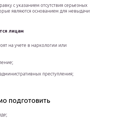
равку с указанием отсутствия серьезных
торые являются основанием для невыдачи
тся лицам
оят на учете в наркологии или
ление;
 административных преступления;
мо подготовить
де;