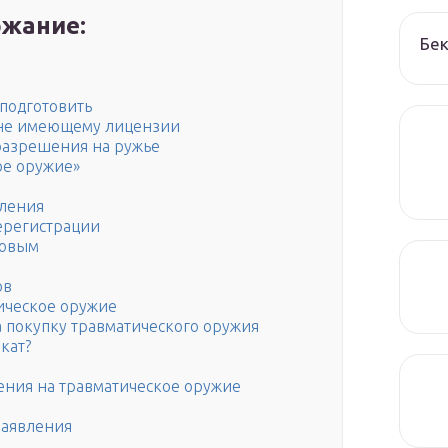
жание:
Бек
подготовить
, не имеющему лицензии
разрешения на ружье
ое оружие»
мления
ерегистрации
ковым
ов
ическое оружие
 покупку травматического оружия
кат?
ения на травматическое оружие
заявления