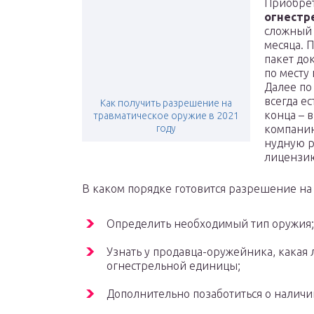
Приобре
огнестр
сложный 
месяца. 
пакет до
по месту
Далее по
всегда е
Как получить разрешение на
конца – в
травматическое оружие в 2021
году
компанию
нудную р
лицензию
В каком порядке готовится разрешение н
Определить необходимый тип оружия;
Узнать у продавца-оружейника, какая
огнестрельной единицы;
Дополнительно позаботиться о наличии