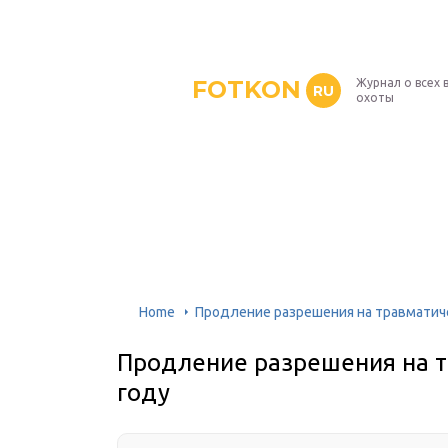
FOTKON
Журнал о всех 
RU
охоты
Home
Продление разрешения на травматиче
Продление разрешения на т
году