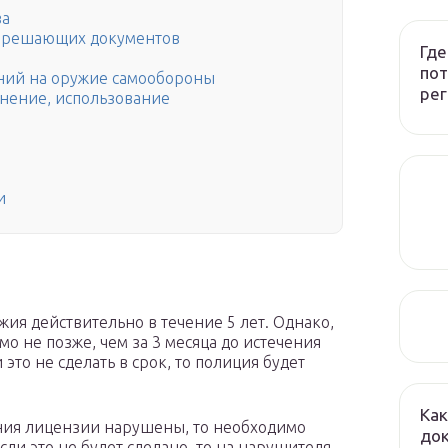
за
разрешающих документов
Где
пот
ний на оружие самообороны
рег
анение, использование
и
и
ия действительно в течение 5 лет. Однако,
о не позже, чем за 3 месяца до истечения
это не сделать в срок, то полиция будет
.
Как
ения лицензии нарушены, то необходимо
до
и это не будет сделано, то на нарушителя