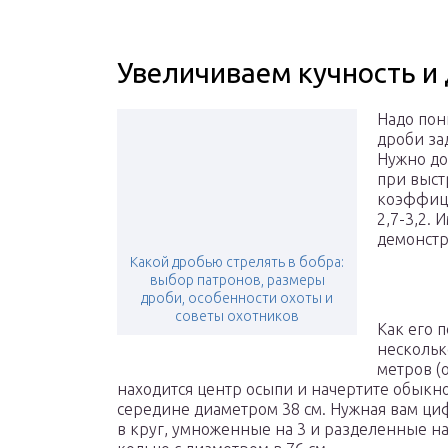
Увеличиваем кучность и
Надо пон
дроби за
Нужно до
при выст
коэффици
2,7-3,2. 
демонстр
Какой дробью стрелять в бобра:
выбор патронов, размеры
дроби, особенности охоты и
советы охотников
Как его 
нескольк
метров (
находится центр осыпи и начертите обыкн
середине диаметром 38 см. Нужная вам циф
в круг, умноженные на 3 и разделенные н