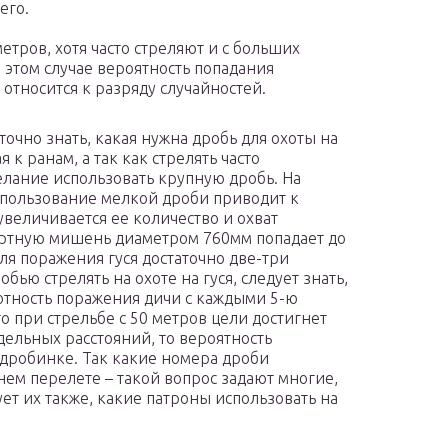
его.
етров, хотя часто стреляют и с больших
в этом случае вероятность попадания
 относится к разряду случайностей.
точно знать, какая нужна дробь для охоты на
я к ранам, а так как стрелять часто
елание использовать крупную дробь. На
использование мелкой дроби приводит к
 увеличивается ее количество и охват
артную мишень диаметром 760мм попадает до
для поражения гуся достаточно две-три
бью стрелять на охоте на гуся, следует знать,
лотность поражения дичи с каждыми 5-ю
то при стрельбе с 50 метров цели достигнет
едельных расстояний, то вероятность
 дробинке. Так какие номера дроби
ннем перелете – такой вопрос задают многие,
т их также, какие патроны использовать на