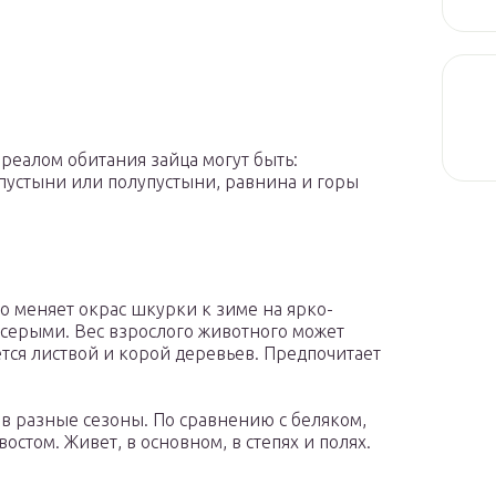
ареалом обитания зайца могут быть:
 пустыни или полупустыни, равнина и горы
то меняет окрас шкурки к зиме на ярко-
 серыми. Вес взрослого животного может
ается листвой и корой деревьев. Предпочитает
 в разные сезоны. По сравнению с беляком,
стом. Живет, в основном, в степях и полях.