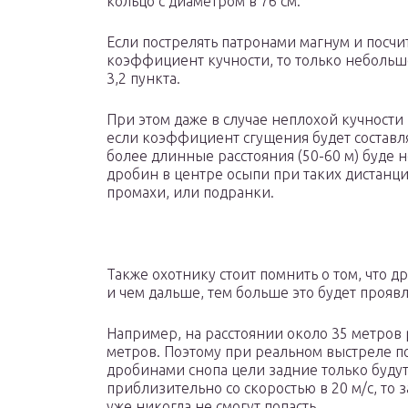
кольцо с диаметром в 76 см.
Если пострелять патронами магнум и посч
коэффициент кучности, то только небольшо
3,2 пункта.
При этом даже в случае неплохой кучности 
если коэффициент сгущения будет составлят
более длинные расстояния (50-60 м) буде 
дробин в центре осыпи при таких дистанция
промахи, или подранки.
Также охотнику стоит помнить о том, что д
и чем дальше, тем больше это будет проявл
Например, на расстоянии около 35 метров 
метров. Поэтому при реальном выстреле п
дробинами снопа цели задние только будут 
приблизительно со скоростью в 20 м/с, то
уже никогда не смогут попасть.