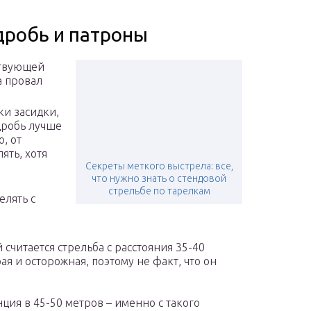
дробь и патроны
ствующей
а провал
ки засидки,
 дробь лучше
о, от
ять, хотя
Секреты меткого выстрела: все,
что нужно знать о стендовой
стрельбе по тарелкам
елять с
читается стрельба с расстояния 35-40
рая и осторожная, поэтому не факт, что он
ция в 45-50 метров – именно с такого