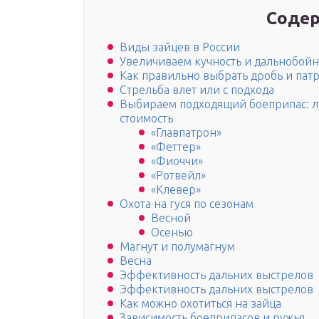
Содер
Виды зайцев в России
Увеличиваем кучность и дальнобойн
Как правильно выбрать дробь и пат
Стрельба влет или с подхода
Выбираем подходящий боеприпас: л
стоимость
«Главпатрон»
«Феттер»
«Фиоччи»
«Ротвейл»
«Клевер»
Охота на гуся по сезонам
Весной
Осенью
Магнут и полумагнум
Весна
Эффективность дальних выстрелов
Эффективность дальних выстрелов
Как можно охотиться на зайца
Зависимость боеприпасов и ружья