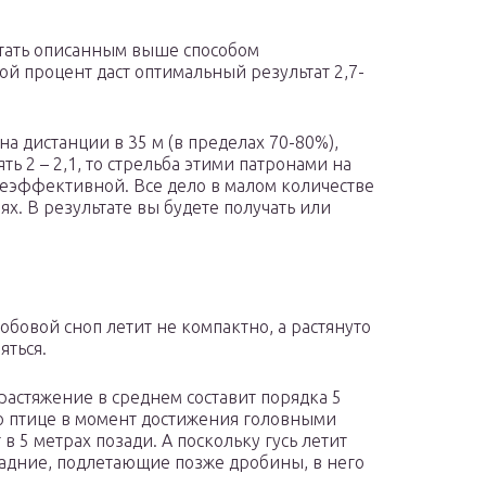
итать описанным выше способом
й процент даст оптимальный результат 2,7-
на дистанции в 35 м (в пределах 70-80%),
ь 2 – 2,1, то стрельба этими патронами на
неэффективной. Все дело в малом количестве
х. В результате вы будете получать или
робовой сноп летит не компактно, а растянуто
яться.
растяжение в среднем составит порядка 5
о птице в момент достижения головными
в 5 метрах позади. А поскольку гусь летит
 задние, подлетающие позже дробины, в него