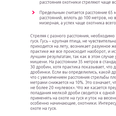
расстояния охотники стреляют чаще вс
Предельным считается расстояние 65 м
расстояний, вплоть до 100 метров, но 
мизерная, а успех чаще охотника всего
Стреляя с разного расстояния, необходимо 
гуся. Гусь – крупная птица, не чувствительна
приходится на лету, возникает разумное ж
практике же все происходит наоборот, и 
лучшим результатам, так как в этом случае
мишени. На расстоянии 35 метров в станд
30 дробин, хотя практика показывает, что 
дробинки. Если вы определились, какой дро
что с увеличением расстояния стрельбы п
метрами снижается на 10%. Это означает, ч
не более 20 «нулевок». Что же касается пр
попадания мелкой дроби сводится к одной
применять на охоте на гуся и уток на весе
особенно начинающие, охотники. Интересуе
охоте на гуся.