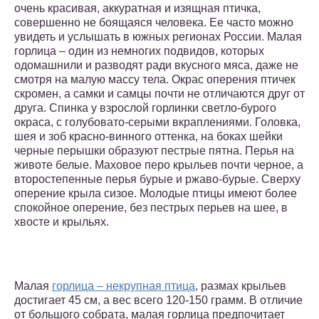
очень красивая, аккуратная и изящная птичка,
совершенно не боящаяся человека. Ее часто можно
увидеть и услышать в южных регионах России. Малая
горлица – один из немногих подвидов, которых
одомашнили и разводят ради вкусного мяса, даже не
смотря на малую массу тела. Окрас оперения птичек
скромен, а самки и самцы почти не отличаются друг от
друга. Спинка у взрослой горлинки светло-бурого
окраса, с голубовато-серыми вкраплениями. Головка,
шея и зоб красно-винного оттенка, на боках шейки
черные перышки образуют пестрые пятна. Перья на
животе белые. Маховое перо крыльев почти черное, а
второстепенные перья бурые и ржаво-бурые. Сверху
оперение крыла сизое. Молодые птицы имеют более
спокойное оперение, без пестрых перьев на шее, в
хвосте и крыльях.
Малая
горлица – некрупная птица
, размах крыльев
достигает 45 см, а вес всего 120-150 грамм. В отличие
от большого собрата, малая горлица предпочитает