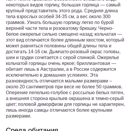
некоторых видов горлиц: большая горлица — самый
крупный представитель этого рода. Средняя длина
тела взрослых особей 34-35 см, а вес около 300
граммов. Узнать большую горлицу легко по бурой
верхней части тела и розоватому брюшку. Черно-
белое ожерелье сильно смещено назад; кольчатая —
этот вид отличается более длинным хвостом, который
может равняться половины общей длины тела и
достигать 14-16 см. Дымчато-розовый окрас головы,
шеи и грудки сочетается с серой спинкой. Ожерелье
кольчатой горлицы очень яркое; бриллиантовая —
обитает лишь в Австралии, а в России содержится
исключительно в домашних условиях. Эта
разновидность отличается малыми размерами –
около 20 сантиметров при весе не более 50 граммов.
Оперение пепельно-голубое с россыпью белых пятен,
а внешняя сторона крыльев окрашена в темно-серый
цвет; половой диморфизм для горлицы не характерен,
лишь иногда самцы отличаются более крупными
размерами.
Среда обитания