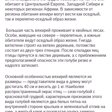
обитают в Центральной Европе, Западной Сибири и
некоторых регионах Африки. В зависимости от
региона обитания вяхири могут вести как оседлый,
так и перелетно-оседлый образ жизни.
Большая часть вяхирей проживает в хвойных лесах.
Особи, живущие на севере – перелетные, а южные
обитатели ведут оседлый образ жизни. Гнезда
витютени строят на ветвях деревьев, потомство
состоит из двух-трех птенцов. После откладки яиц
птицы прячутся в листве деревьев, а с приближением
предполагаемой опасности эти голуби резко и
надолго затихают.
Основной особенностью вяхирей являются их
размеры — представители вида в длину могут
достигать 40 см и весить до 1 кг. Наиболее
распространенный окрас птиц — сизо-голубой с
красноватой грудкой, характерным признаком этого
вида голубей являются два белых пятна на
внутренней стороне крыльев и зеленоватый отлив на
шее, а желтый клюв и розоватая грудка заметно