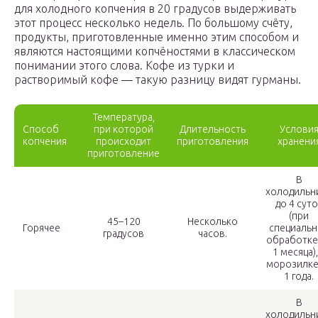
для холодного копчения в 20 градусов выдерживать
этот процесс несколько недель. По большому счёту,
продукты, приготовленные именно этим способом и
являются настоящими копчёностями в классическом
понимании этого слова. Кофе из турки и
растворимый кофе — такую разницу видят гурманы.
Температура,
Способ
при которой
Длительность
Услови
копчения
происходит
приготовления
хранени
приготовление
В
холодильн
до 4 суто
(при
45–120
Несколько
Горячее
специаль
градусов
часов.
обработке
1 месяца),
морозилке
1 года.
В
холодильн