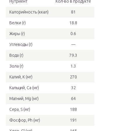
Нутриент
Кол-во в продукте
Калорийность (ккал)
81
Белки (г)
18.8
Жиры (г)
0.6
Углеводы (г)
—
Вода (г)
79.3
Зола (г)
1.3
Калий, K (мг)
270
Кальций, Ca (мг)
32
Магний, Mg (мг)
64
Сера, S (мг)
188
Фосфор, Ph (мг)
191