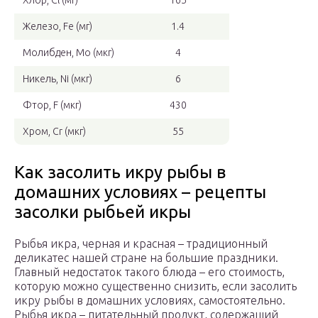
Хлор, Cl (мг)
165
Железо, Fe (мг)
1.4
Молибден, Mo (мкг)
4
Никель, Ni (мкг)
6
Фтор, F (мкг)
430
Хром, Cr (мкг)
55
Как засолить икру рыбы в
домашних условиях – рецепты
засолки рыбьей икры
Рыбья икра, черная и красная – традиционный
деликатес нашей стране на большие праздники.
Главный недостаток такого блюда – его стоимость,
которую можно существенно снизить, если засолить
икру рыбы в домашних условиях, самостоятельно.
Рыбья икра – питательный продукт, содержащий